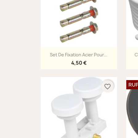
Aperçu rapide

Set De Fixation Acier Pour...
C
4,50 €
RUP
favorite_border