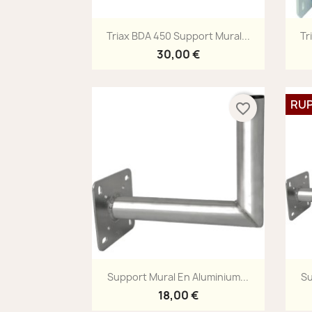
Aperçu rapide

Triax BDA 450 Support Mural...
Tr
30,00 €
RUP
favorite_border
Aperçu rapide

Support Mural En Aluminium...
Su
18,00 €