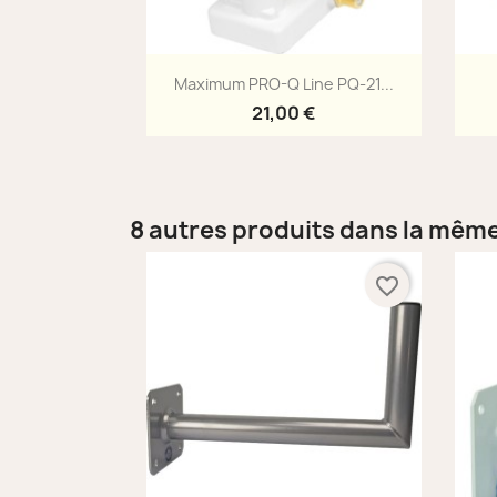
Aperçu rapide

Maximum PRO-Q Line PQ-21...
21,00 €
8 autres produits dans la même
favorite_border