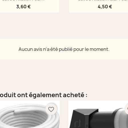
3,60 €
4,50 €
Aucun avis n'a été publié pour le moment.
roduit ont également acheté :
favorite_border
fa