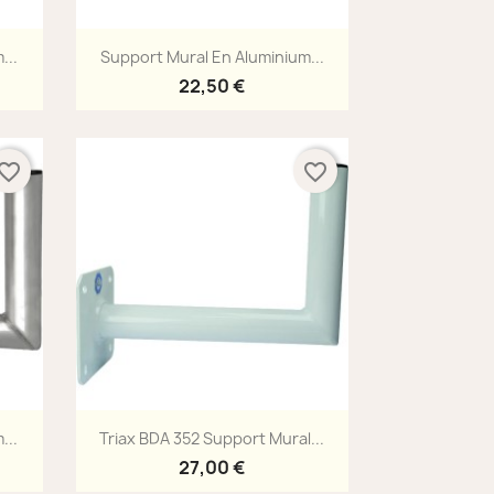
Aperçu rapide

...
Support Mural En Aluminium...
22,50 €
vorite_border
favorite_border
Aperçu rapide

...
Triax BDA 352 Support Mural...
27,00 €