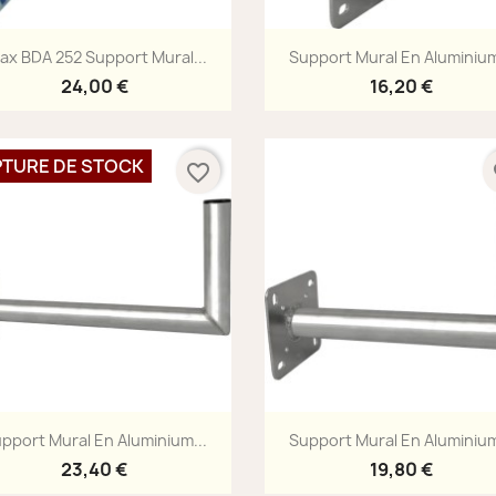
Aperçu rapide
Aperçu rapide


iax BDA 252 Support Mural...
Support Mural En Aluminium
24,00 €
16,20 €
TURE DE STOCK
favorite_border
fa
Aperçu rapide
Aperçu rapide


pport Mural En Aluminium...
Support Mural En Aluminium
23,40 €
19,80 €