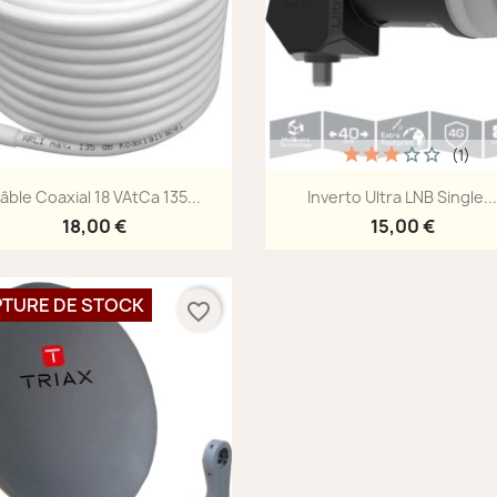
(1)
Aperçu rapide
Aperçu rapide


âble Coaxial 18 VAtCa 135...
Inverto Ultra LNB Single..
18,00 €
15,00 €
TURE DE STOCK
favorite_border