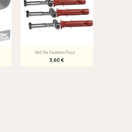
Aperçu rapide

.
Set De Fixation Pour...
3,60 €