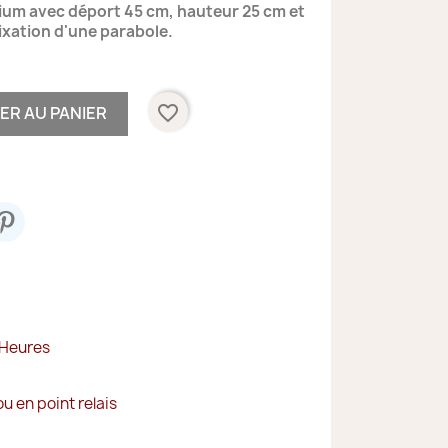
ium avec déport 45 cm, hauteur 25 cm et
ixation d'une parabole.
favorite_border
ER AU PANIER
 Heures
ou en point relais