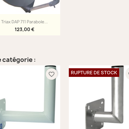
Aperçu rapide

Triax DAP 711 Parabole...
123,00 €
 catégorie :
RUPTURE DE STOCK
favorite_border
fa