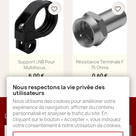
favorite_border
favorite_border
Aperçu rapide
Aperçu rapide


Support LNB Pour
Résistance Terminale F
Multifocus...
75 Ohms
6,00 €
0,60 €
Nous respectons la vie privée des
utilisateurs
Nous utilisons des cookies pour améliorer votre
expérience de navigation, afficher du contenu
personnalisé et analyser le trafic du site. En
Lettre d'informations
cliquant sur le bouton « Accepter », vous indiquez
votre consentement à notre utilisation de cookies.