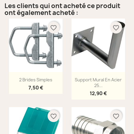
Les clients qui ont acheté ce produit
ont également acheté :
favorite_border
favorite_border
Aperçu rapide
Aperçu rapide


2 Brides Simples
Support Mural En Acier
25...
7,50 €
12,90 €
favorite_border
favorite_border