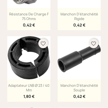
Aperçu rapide
Aperçu rapide


Résistance De Charge F
Manchon D'étanchéité
75 Ohms
Rigide
0,42 €
0,42 €
favorite_border
favorite_border
Aperçu rapide
Aperçu rapide


Adaptateur LNB Ø 23 / 40
Manchon D'étanchéité
Mm
Souple
1,80 €
0,42 €