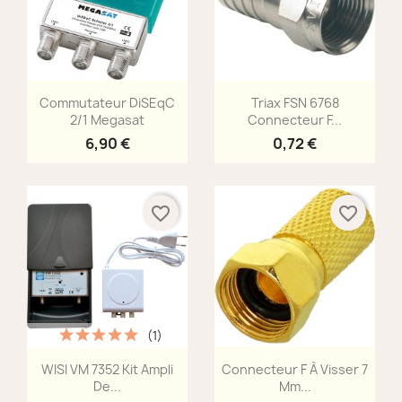
Aperçu rapide
Aperçu rapide


Commutateur DiSEqC
Triax FSN 6768
2/1 Megasat
Connecteur F...
6,90 €
0,72 €
favorite_border
favorite_border
(1)
Aperçu rapide
Aperçu rapide


WISI VM 7352 Kit Ampli
Connecteur F À Visser 7
De...
Mm...