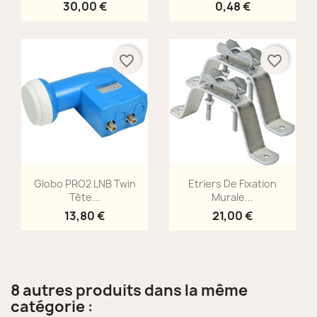
30,00 €
0,48 €
favorite_border
favorite_border
Aperçu rapide
Aperçu rapide


Globo PRO2 LNB Twin
Etriers De Fixation
Tête...
Murale...
13,80 €
21,00 €
8 autres produits dans la même
catégorie :