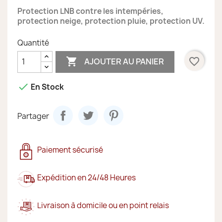
Protection LNB contre les intempéries,
protection neige, protection pluie, protection UV.
Quantité

favorite_border
AJOUTER AU PANIER

En Stock
Partager
Paiement sécurisé
Expédition en 24/48 Heures
Livraison à domicile ou en point relais