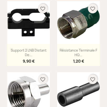
favorite_border
favorite_border
Aperçu rapide
Aperçu rapide


Support 2 LNB Distant
Résistance Terminale F
De...
HQ...
9,90 €
1,20 €
favorite_border
favorite_border