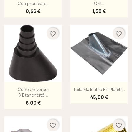
Compression...
QM...
0,66 €
1,50 €
favorite_border
favorite_border
Aperçu rapide
Aperçu rapide


Cône Universel
Tuile Malléable En Plomb...
D'Étanchéité...
45,00 €
6,00 €
favorite_border
favorite_border