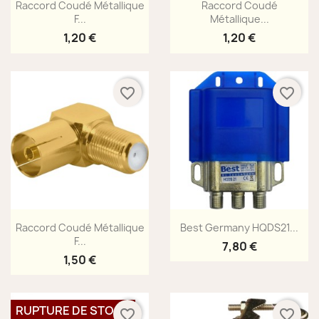
Aperçu rapide
Aperçu rapide


Raccord Coudé Métallique
Raccord Coudé
F...
Métallique...
1,20 €
1,20 €
favorite_border
favorite_border
Aperçu rapide
Aperçu rapide


Raccord Coudé Métallique
Best Germany HQDS21...
F...
7,80 €
1,50 €
RUPTURE DE STOCK
favorite_border
favorite_border