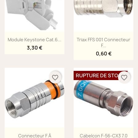
Aperçu rapide
Aperçu rapide


Module Keystone Cat.6...
Triax FFS 001 Connecteur
F...
3,30 €
0,60 €
RUPTURE DE STOCK
favorite_border
favorite_border
Aperçu rapide
Aperçu rapide


Connecteur F À
Cabelcon F-56-CX3 7.0