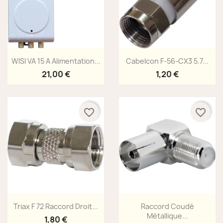
Aperçu rapide
Aperçu rapide


WISI VA 15 A Alimentation...
Cabelcon F-56-CX3 5.7...
21,00 €
1,20 €
favorite_border
favorite_border
Aperçu rapide
Aperçu rapide


Triax F 72 Raccord Droit...
Raccord Coudé
Métallique...
1,80 €