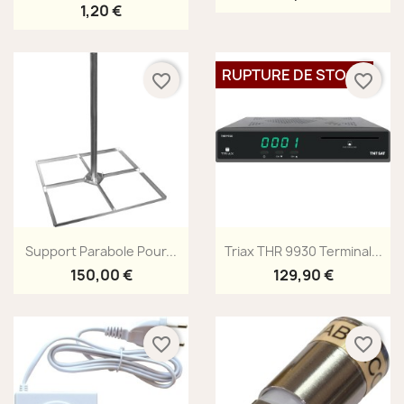
1,20 €
RUPTURE DE STOCK
favorite_border
favorite_border
Aperçu rapide
Aperçu rapide


Support Parabole Pour...
Triax THR 9930 Terminal...
150,00 €
129,90 €
favorite_border
favorite_border