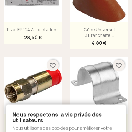
Aperçu rapide
Aperçu rapide


Triax IFP 124 Alimentation...
Cône Universel
D'Étanchéité...
28,50 €
4,80 €
favorite_border
favorite_border
Nous respectons la vie privée des
utilisateurs
Aperçu rapide
Aperçu rapide


Megasat Connecteur F À...
Collier De Mât Ø 60 Mm
Nous utilisons des cookies pour améliorer votre
0,84 €
7,80 €