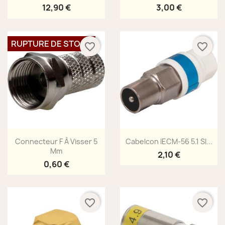
12,90 €
3,00 €
RUPTURE DE STOCK
favorite_border
favorite_border
Aperçu rapide
Aperçu rapide


Connecteur F À Visser 5
Cabelcon IECM-56 5.1 SI...
Mm
2,10 €
0,60 €
favorite_border
favorite_border