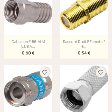
Aperçu rapide
Aperçu rapide


Cabelcon F-56-ALM
Raccord Droit F Femelle /
5.1/8.4...
F...
0,90 €
0,54 €
favorite_border
favorite_border