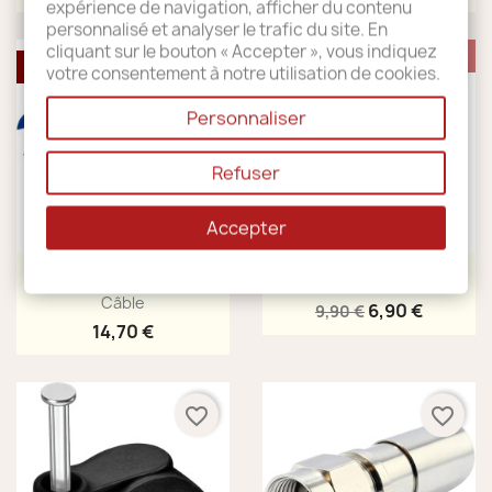
expérience de navigation, afficher du contenu
personnalisé et analyser le trafic du site. En
cliquant sur le bouton « Accepter », vous indiquez
PROMO !
RUPTURE DE STOCK
favorite_border
favorite_border
votre consentement à notre utilisation de cookies.
-3,00 €
Personnaliser
Refuser
Accepter
Aperçu rapide
Aperçu rapide


Cabelcon Dénudeur De
HD-Profi LNB Single...
Câble
6,90 €
9,90 €
14,70 €
favorite_border
favorite_border