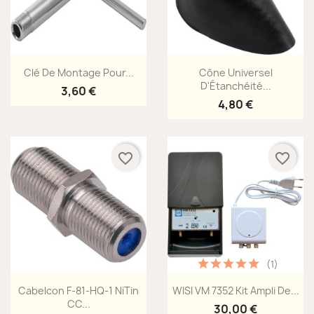
Aperçu rapide
Aperçu rapide


Clé De Montage Pour...
Cône Universel
D'Étanchéité...
3,60 €
4,80 €
favorite_border
favorite_border
(1)
Aperçu rapide
Aperçu rapide


Cabelcon F-81-HQ-1 NiTin
WISI VM 7352 Kit Ampli De...
CC...
30,00 €