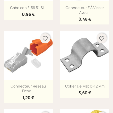
Aperçu rapide
Aperçu rapide


Cabelcon F-56 5.1 SI...
Connecteur F À Visser
Avec...
0,96 €
0,48 €
favorite_border
favorite_border
Aperçu rapide
Aperçu rapide


Connecteur Réseau
Collier De Mât Ø 42 Mm
Fiche...
3,60 €
1,20 €