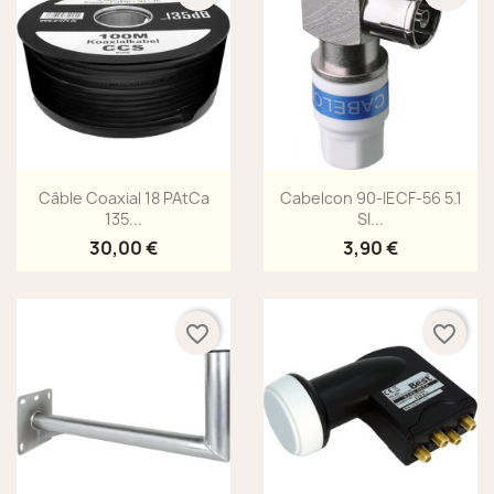
Aperçu rapide
Aperçu rapide


Câble Coaxial 18 PAtCa
Cabelcon 90-IECF-56 5.1
135...
SI...
30,00 €
3,90 €
favorite_border
favorite_border