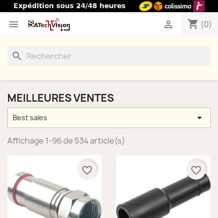
shopping_cart


(0)
search
MEILLEURES VENTES

Best sales
Affichage 1-96 de 534 article(s)
favorite_border
favorite_border