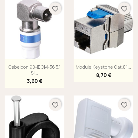
favorite_border
favorite_border
Aperçu rapide
Aperçu rapide


Cabelcon 90-IECM-56 5.1
Module Keystone Cat.8.1...
SI...
8,70 €
3,60 €
favorite_border
favorite_border