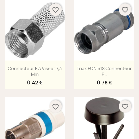
favorite_border
favorite_border
Aperçu rapide
Aperçu rapide


Connecteur F À Visser 7,3
Triax FCN 618 Connecteur
Mm
F...
0,42 €
0,78 €
favorite_border
favorite_border