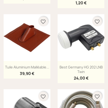
1,20 €
favorite_border
favorite_border
Aperçu rapide
Aperçu rapide


Tuile Aluminium Malléable...
Best Germany HG 202 LNB
Twin
39,90 €
24,00 €
favorite_border
favorite_border