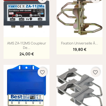
Aperçu rapide
Aperçu rapide


AMS ZA-112MS Coupleur
Fixation Universelle À...
De...
19,80 €
24,00 €
favorite_border
favorite_border