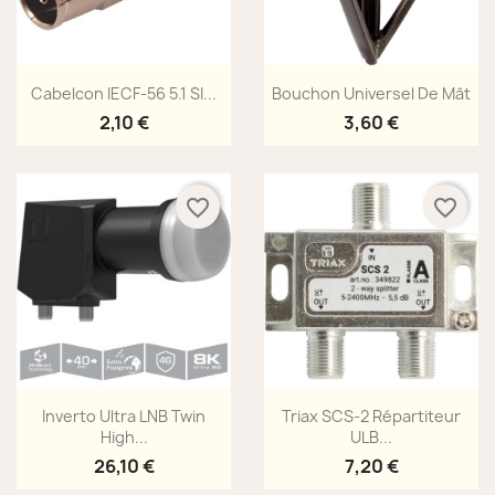
Aperçu rapide
Aperçu rapide


Cabelcon IECF-56 5.1 SI...
Bouchon Universel De Mât
2,10 €
3,60 €
favorite_border
favorite_border
Aperçu rapide
Aperçu rapide


Inverto Ultra LNB Twin
Triax SCS-2 Répartiteur
High...
ULB...
26,10 €
7,20 €