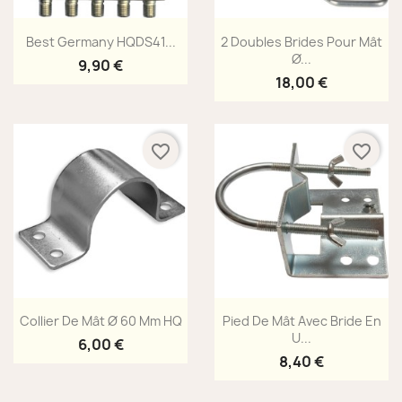
Aperçu rapide
Aperçu rapide


Best Germany HQDS41...
2 Doubles Brides Pour Mât
Ø...
9,90 €
18,00 €
favorite_border
favorite_border
Aperçu rapide
Aperçu rapide


Collier De Mât Ø 60 Mm HQ
Pied De Mât Avec Bride En
U...
6,00 €
8,40 €