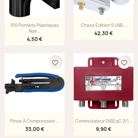
Aperçu rapide
Aperçu rapide


100 Pontets Plastiques
Chess Edition 5 LNB...
Noir...
42,30 €
4,50 €
favorite_border
favorite_border
Aperçu rapide
Aperçu rapide


Pince À Compression...
Commutateur DiSEqC 2/1...
33,00 €
9,90 €