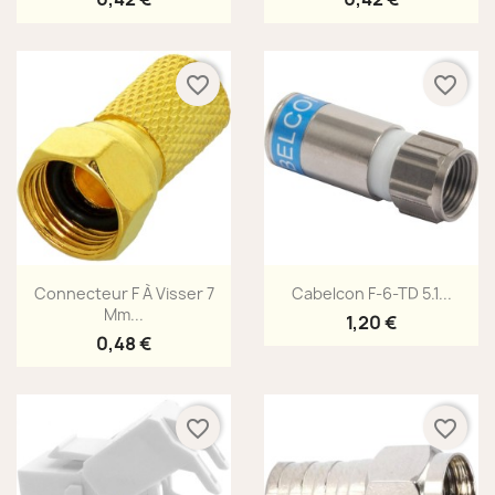
favorite_border
favorite_border
Aperçu rapide
Aperçu rapide


Connecteur F À Visser 7
Cabelcon F-6-TD 5.1...
Mm...
1,20 €
0,48 €
favorite_border
favorite_border