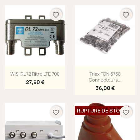
favorite_border
favorite_border
Aperçu rapide
Aperçu rapide


WISI DL 72 Filtre LTE 700
Triax FCN 6768
Connecteurs...
27,90 €
36,00 €
RUPTURE DE STOCK
favorite_border
favorite_border