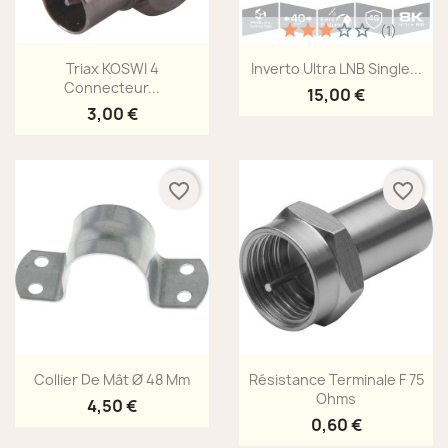
(1)
Aperçu rapide
Aperçu rapide


Triax KOSWI 4
Inverto Ultra LNB Single...
Connecteur...
15,00 €
3,00 €
favorite_border
favorite_border
Aperçu rapide
Aperçu rapide


Collier De Mât Ø 48 Mm
Résistance Terminale F 75
Ohms
4,50 €
0,60 €