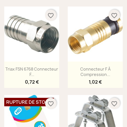
favorite_border
favorite_border
Aperçu rapide
Aperçu rapide


Triax FSN 6768 Connecteur
Connecteur F À
F...
Compression...
0,72 €
1,02 €
RUPTURE DE STOCK
favorite_border
favorite_border