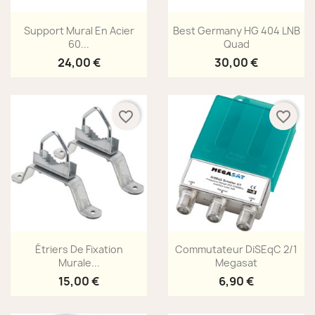
Aperçu rapide
Aperçu rapide


Support Mural En Acier
Best Germany HG 404 LNB
60...
Quad
24,00 €
30,00 €
favorite_border
favorite_border
Aperçu rapide
Aperçu rapide


Étriers De Fixation
Commutateur DiSEqC 2/1
Murale...
Megasat
15,00 €
6,90 €