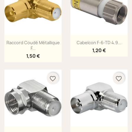
Aperçu rapide
Aperçu rapide


Raccord Coudé Métallique
Cabelcon F-6-TD 4.9...
F...
1,20 €
1,50 €
favorite_border
favorite_border