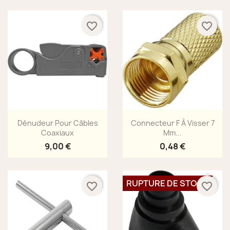
favorite_border
favorite_border
Aperçu rapide
Aperçu rapide


Dénudeur Pour Câbles
Connecteur F À Visser 7
Coaxiaux
Mm...
9,00 €
0,48 €
RUPTURE DE STOCK
favorite_border
favorite_border