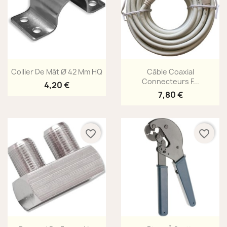
Aperçu rapide
Aperçu rapide


Collier De Mât Ø 42 Mm HQ
Câble Coaxial
Connecteurs F...
4,20 €
7,80 €
favorite_border
favorite_border
Aperçu rapide
Aperçu rapide