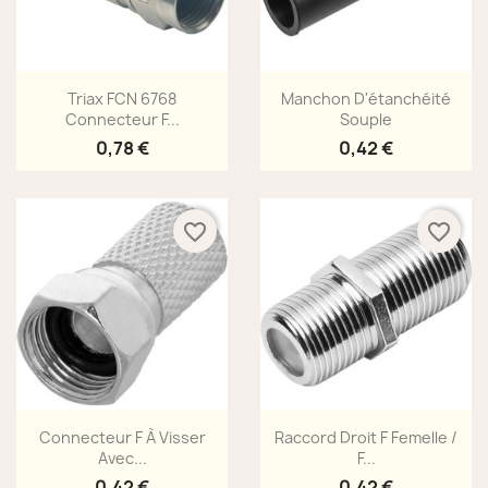
Aperçu rapide
Aperçu rapide


Triax FCN 6768
Manchon D'étanchéité
Connecteur F...
Souple
0,78 €
0,42 €
favorite_border
favorite_border
Aperçu rapide
Aperçu rapide


Connecteur F À Visser
Raccord Droit F Femelle /
Avec...
F...
0,42 €
0,42 €