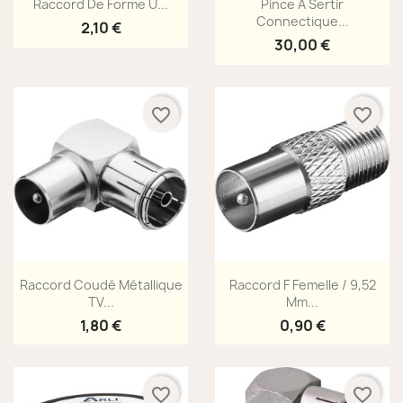


Raccord De Forme U...
Pince À Sertir
Connectique...
2,10 €
30,00 €
favorite_border
favorite_border
Aperçu rapide
Aperçu rapide


Raccord Coudé Métallique
Raccord F Femelle / 9,52
TV...
Mm...
1,80 €
0,90 €
favorite_border
favorite_border