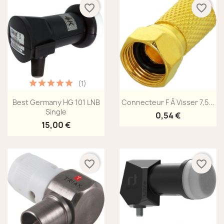
favorite_border
favorite_border
(1)
Aperçu rapide
Aperçu rapide


Best Germany HG 101 LNB
Connecteur F À Visser 7,5...
Single
0,54 €
15,00 €
favorite_border
favorite_border