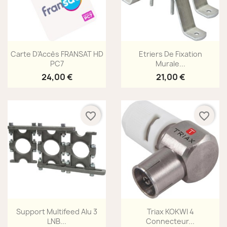
Aperçu rapide
Aperçu rapide


Carte D'Accès FRANSAT HD
Etriers De Fixation
PC7
Murale...
24,00 €
21,00 €
favorite_border
favorite_border
Aperçu rapide
Aperçu rapide


Support Multifeed Alu 3
Triax KOKWI 4
LNB...
Connecteur...