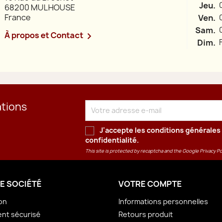
Jeu.
68200 MULHOUSE
France
Ven.
Sam.
À propos et Contact

Dim.
ations
J'accepte les conditions générales 
confidentialité
.
This site is protected by recaptcha and the Google
Privacy Po
E SOCIÉTÉ
VOTRE COMPTE
son
Informations personnelles
nt sécurisé
Retours produit