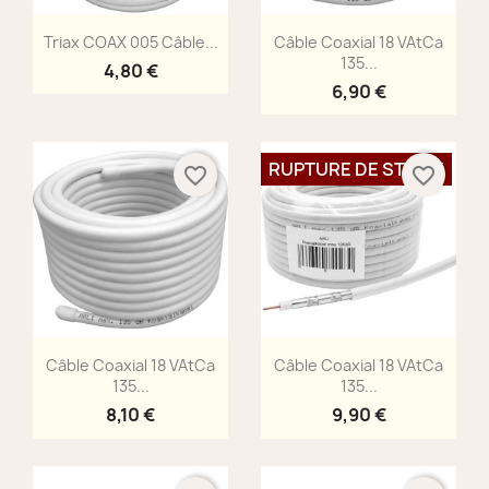
Aperçu rapide
Aperçu rapide


Triax COAX 005 Câble...
Câble Coaxial 18 VAtCa
135...
4,80 €
6,90 €
RUPTURE DE STOCK
favorite_border
favorite_border
Aperçu rapide
Aperçu rapide


Câble Coaxial 18 VAtCa
Câble Coaxial 18 VAtCa
135...
135...
8,10 €
9,90 €