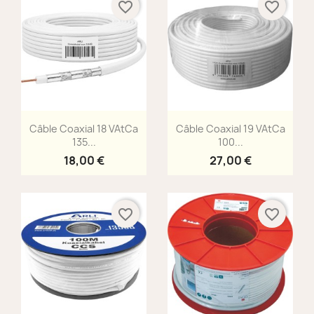
favorite_border
favorite_border
Aperçu rapide
Aperçu rapide


Câble Coaxial 18 VAtCa
Câble Coaxial 19 VAtCa
135...
100...
18,00 €
27,00 €
favorite_border
favorite_border