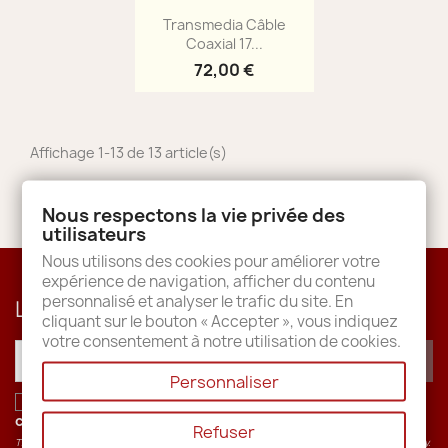
Aperçu rapide

Transmedia Câble
Coaxial 17...
72,00 €
Affichage 1-13 de 13 article(s)
Retour en haut

Nous respectons la vie privée des
utilisateurs
Nous utilisons des cookies pour améliorer votre
expérience de navigation, afficher du contenu
personnalisé et analyser le trafic du site. En
Lettre d'informations
cliquant sur le bouton « Accepter », vous indiquez
votre consentement à notre utilisation de cookies.
Personnaliser
J'accepte les conditions générales et la
politique de
confidentialité
.
Refuser
This site is protected by recaptcha and the Google
Privacy Policy
and
Terms of Service
apply.