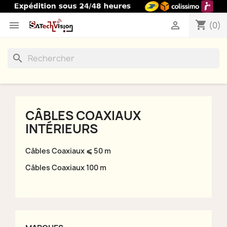
shopping_cart


(0)
search
CÂBLES COAXIAUX
INTÉRIEURS
Câbles Coaxiaux ⩽ 50 m
Câbles Coaxiaux 100 m