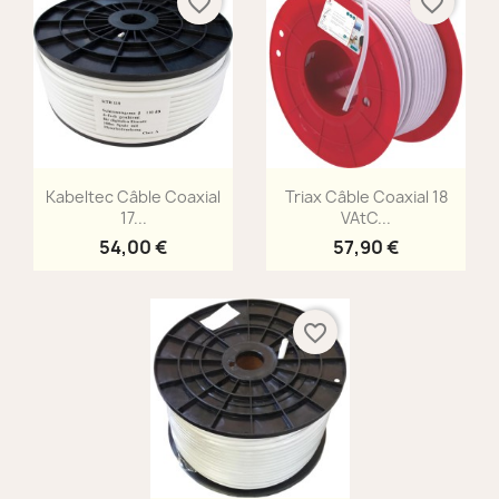
favorite_border
favorite_border
Aperçu rapide
Aperçu rapide


Kabeltec Câble Coaxial
Triax Câble Coaxial 18
17...
VAtC...
54,00 €
57,90 €
favorite_border