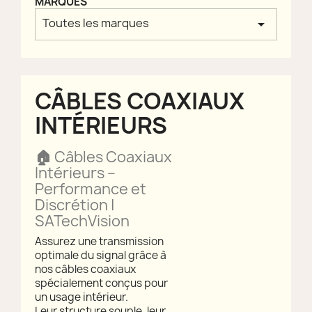
MARQUES
Toutes les marques
arrow_drop_down
CÂBLES COAXIAUX
INTÉRIEURS
🏠
Câbles Coaxiaux
Intérieurs –
Performance et
Discrétion |
SATechVision
Assurez une transmission
optimale du signal grâce à
nos câbles coaxiaux
spécialement conçus pour
un usage intérieur.
Leur structure souple, leur