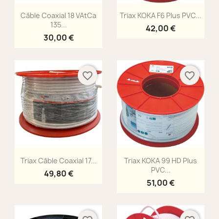
Aperçu rapide
Aperçu rapide


Câble Coaxial 18 VAtCa
Triax KOKA F6 Plus PVC...
135...
42,00 €
30,00 €
favorite_border
favorite_border
Aperçu rapide
Aperçu rapide


Triax Câble Coaxial 17...
Triax KOKA 99 HD Plus
PVC...
49,80 €
51,00 €