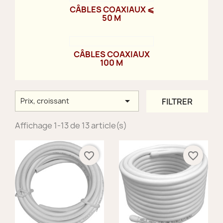
CÂBLES COAXIAUX ⩽
50 M
CÂBLES COAXIAUX
100 M

FILTRER
Prix, croissant
Affichage 1-13 de 13 article(s)
favorite_border
favorite_border