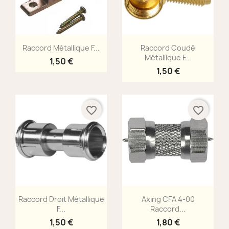
Aperçu rapide
Aperçu rapide


Raccord Métallique F...
Raccord Coudé
Métallique F...
1,50 €
1,50 €
favorite_border
favorite_border
Aperçu rapide
Aperçu rapide


Raccord Droit Métallique
Axing CFA 4-00
F...
Raccord...
1,50 €
1,80 €