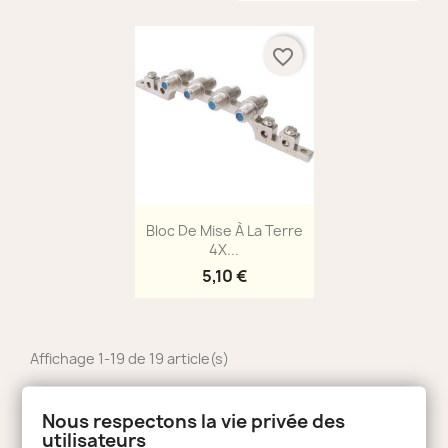
favorite_border
Aperçu rapide

Bloc De Mise À La Terre
4X...
5,10 €
Affichage 1-19 de 19 article(s)
Retour en haut

Nous respectons la vie privée des
utilisateurs