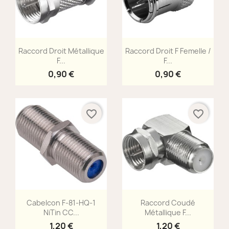
Aperçu rapide
Aperçu rapide


Raccord Droit Métallique
Raccord Droit F Femelle /
F...
F...
0,90 €
0,90 €
favorite_border
favorite_border
Aperçu rapide
Aperçu rapide


Cabelcon F-81-HQ-1
Raccord Coudé
NiTin CC...
Métallique F...
1,20 €
1,20 €