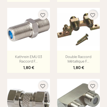
favorite_border
favorite_border
Aperçu rapide
Aperçu rapide


Kathrein EMU 03
Double Raccord
Raccord F...
Métallique F...
1,80 €
1,80 €
favorite_border
favorite_border