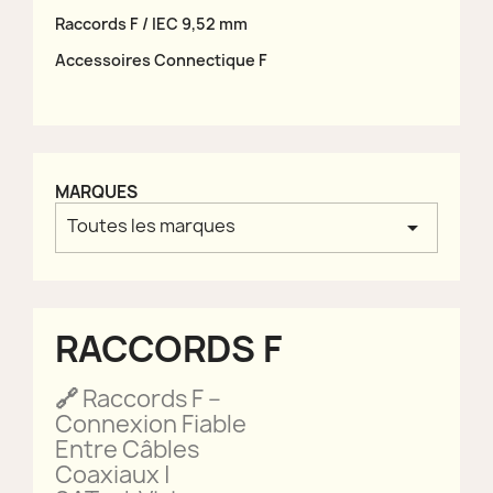
Raccords F / IEC 9,52 mm
Accessoires Connectique F
MARQUES
Toutes les marques
arrow_drop_down
RACCORDS F
🔗
Raccords F –
Connexion Fiable
Entre Câbles
Coaxiaux |