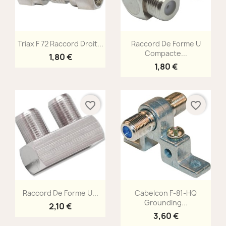
Aperçu rapide
Aperçu rapide


Triax F 72 Raccord Droit...
Raccord De Forme U
Compacte...
1,80 €
1,80 €
favorite_border
favorite_border
Aperçu rapide
Aperçu rapide


Raccord De Forme U...
Cabelcon F-81-HQ
Grounding...
2,10 €
3,60 €