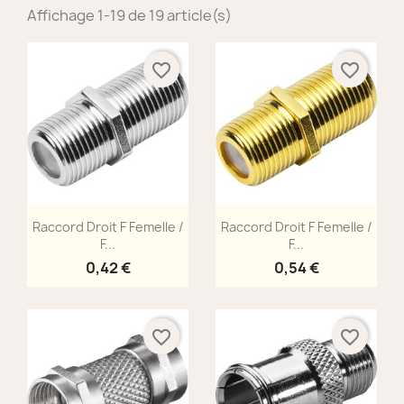
Affichage 1-19 de 19 article(s)
favorite_border
favorite_border
Aperçu rapide
Aperçu rapide


Raccord Droit F Femelle /
Raccord Droit F Femelle /
F...
F...
0,42 €
0,54 €
favorite_border
favorite_border