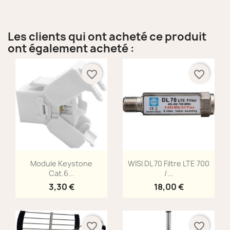
Les clients qui ont acheté ce produit
ont également acheté :
favorite_border
favorite_border
Aperçu rapide
Aperçu rapide


Module Keystone
WISI DL 70 Filtre LTE 700
Cat.6...
/...
3,30 €
18,00 €
favorite_border
favorite_border