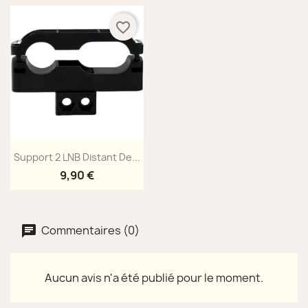
favorite_border
Aperçu rapide

Support 2 LNB Distant De...
9,90 €
Commentaires (0)
Aucun avis n'a été publié pour le moment.