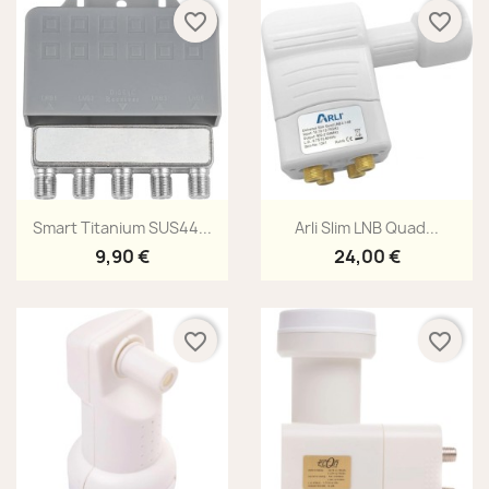
favorite_border
favorite_border
Aperçu rapide
Aperçu rapide


Smart Titanium SUS44...
Arli Slim LNB Quad...
9,90 €
24,00 €
favorite_border
favorite_border