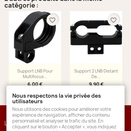
catégorie :
favorite_border
favorite_border
Aperçu rapide
Aperçu rapide


Support LNB Pour
Support 2 LNB Distant
Multifocus...
De...
6,00 €
9,90 €
Nous respectons la vie privée des
utilisateurs
Nous utilisons des cookies pour améliorer votre
expérience de navigation, afficher du contenu
personnalisé et analyser le trafic du site. En
Lettre d'informations
cliquant sur le bouton « Accepter », vous indiquez