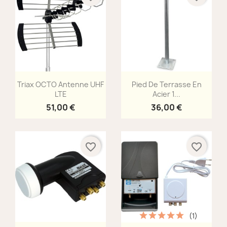
Aperçu rapide
Aperçu rapide


Triax OCTO Antenne UHF
Pied De Terrasse En
LTE
Acier 1...
51,00 €
36,00 €
favorite_border
favorite_border
(1)