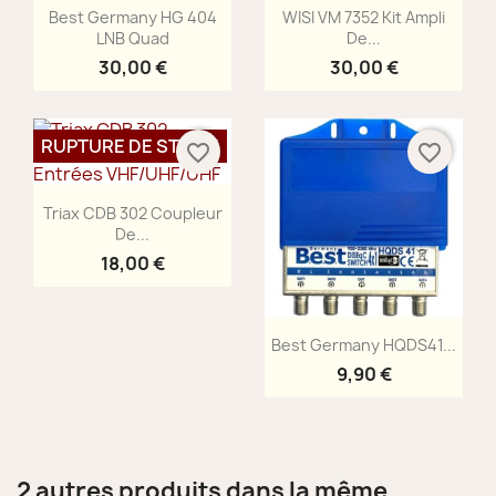
Aperçu rapide
Aperçu rapide


Best Germany HG 404
WISI VM 7352 Kit Ampli
LNB Quad
De...
30,00 €
30,00 €
RUPTURE DE STOCK
favorite_border
favorite_border
Aperçu rapide

Triax CDB 302 Coupleur
De...
18,00 €
Aperçu rapide

Best Germany HQDS41...
9,90 €
2 autres produits dans la même