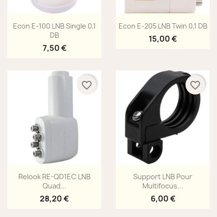
Aperçu rapide
Aperçu rapide


Econ E-100 LNB Single 0,1
Econ E-205 LNB Twin 0,1 DB
DB
15,00 €
7,50 €
favorite_border
favorite_border
Aperçu rapide
Aperçu rapide


Relook RE-QD1EC LNB
Support LNB Pour
Quad...
Multifocus...
28,20 €
6,00 €