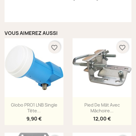
VOUS AIMEREZ AUSSI
favorite_border
favorite_border
Aperçu rapide
Aperçu rapide


Globo PRO1 LNB Single
Pied De Mât Avec
Tête...
Mâchoire...
9,90 €
12,00 €