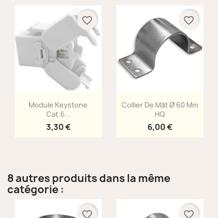
favorite_border
favorite_border
Aperçu rapide
Aperçu rapide


Module Keystone
Collier De Mât Ø 60 Mm
Cat.6...
HQ
3,30 €
6,00 €
8 autres produits dans la même
catégorie :
favorite_border
favorite_border