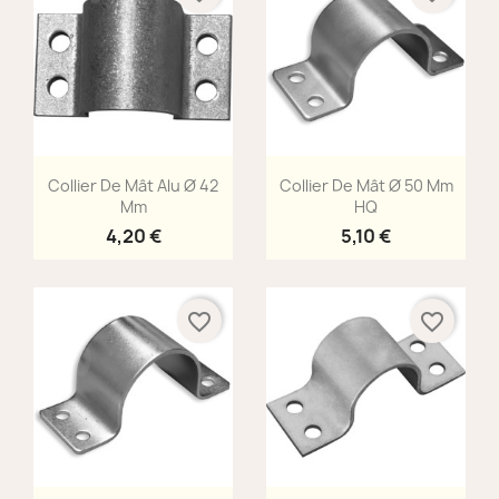
Aperçu rapide
Aperçu rapide


Collier De Mât Alu Ø 42
Collier De Mât Ø 50 Mm
Mm
HQ
4,20 €
5,10 €
favorite_border
favorite_border