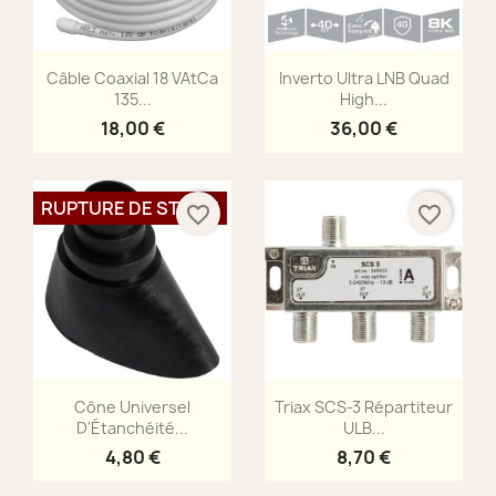
Aperçu rapide
Aperçu rapide


Câble Coaxial 18 VAtCa
Inverto Ultra LNB Quad
135...
High...
18,00 €
36,00 €
RUPTURE DE STOCK
favorite_border
favorite_border
Aperçu rapide
Aperçu rapide


Cône Universel
Triax SCS-3 Répartiteur
D'Étanchéité...
ULB...
4,80 €
8,70 €