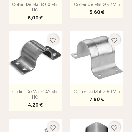
Aperçu rapide
Aperçu rapide


Collier De Mât Ø 60 Mm
Collier De Mât Ø 42 Mm
HQ
3,60 €
6,00 €
favorite_border
favorite_border
Aperçu rapide
Aperçu rapide


Collier De Mât Ø 42 Mm
Collier De Mât Ø 60 Mm
HQ
7,80 €
4,20 €
favorite_border
favorite_border