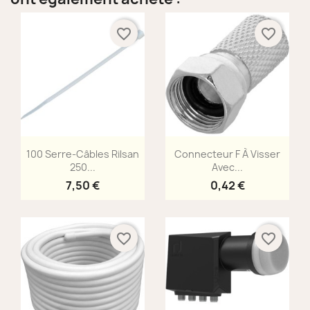
favorite_border
favorite_border
Aperçu rapide
Aperçu rapide


100 Serre-Câbles Rilsan
Connecteur F À Visser
250...
Avec...
7,50 €
0,42 €
favorite_border
favorite_border