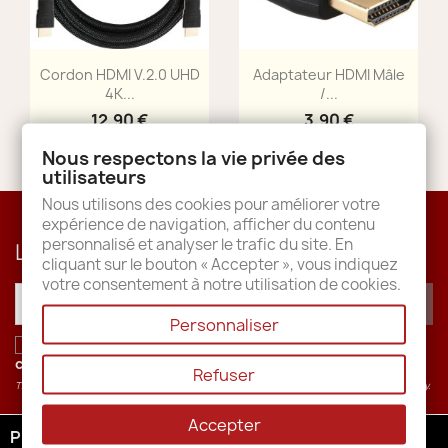
Aperçu rapide
Aperçu rapide


Cordon HDMI V.2.0 UHD
Adaptateur HDMI Mâle
4K...
/...
12,90 €
3,90 €
Nous respectons la vie privée des
utilisateurs
Nous utilisons des cookies pour améliorer votre
expérience de navigation, afficher du contenu
personnalisé et analyser le trafic du site. En
Lettre d'informations
cliquant sur le bouton « Accepter », vous indiquez
votre consentement à notre utilisation de cookies.
Personnaliser
J'accepte les conditions générales et la
politique de
confidentialité
.
Refuser
This site is protected by recaptcha and the Google
Privacy Policy
and
Terms of Service
apply.
Accepter
PRODUITS
