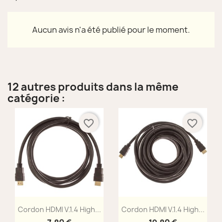
Aucun avis n'a été publié pour le moment.
12 autres produits dans la même
catégorie :
favorite_border
favorite_border
Aperçu rapide
Aperçu rapide


Cordon HDMI V.1.4 High...
Cordon HDMI V.1.4 High...