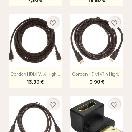
7,80 €
19,80 €
favorite_border
favorite_border
Aperçu rapide
Aperçu rapide


Cordon HDMI V.1.4 High...
Cordon HDMI V.1.4 High...
13,80 €
9,90 €
favorite_border
favorite_border