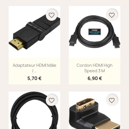
favorite_border
favorite_border
Aperçu rapide
Aperçu rapide


Adaptateur HDMI Mâle
Cordon HDMI High
/...
Speed 3 M
5,70 €
6,90 €
favorite_border
favorite_border