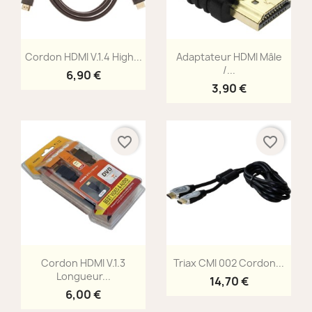
Aperçu rapide
Aperçu rapide


Cordon HDMI V.1.4 High...
Adaptateur HDMI Mâle
/...
6,90 €
3,90 €
favorite_border
favorite_border
Aperçu rapide
Aperçu rapide


Cordon HDMI V.1.3
Triax CMI 002 Cordon...
Longueur...
14,70 €
6,00 €