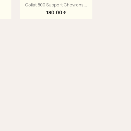
Aperçu rapide

Goliat 800 Support Chevrons...
180,00 €