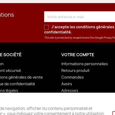
ations
J'accepte les conditions générales 
confidentialité
.
This site is protected by recaptcha and the Google
Privacy Po
E SOCIÉTÉ
VOTRE COMPTE
son
Informations personnelles
nt sécurisé
Retours produit
ions générales de vente
Commandes
ue de confidentialité
Avoirs
ns légales
Adresses
ctez-nous
Bons de réduction
u site
Mes alertes
de navigation, afficher du contenu personnalisé et
in
ter », vous indiquez votre consentement à notre utilisation