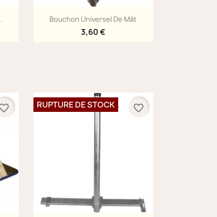
Aperçu rapide

.
Bouchon Universel De Mât
3,60 €
RUPTURE DE STOCK
vorite_border
favorite_border