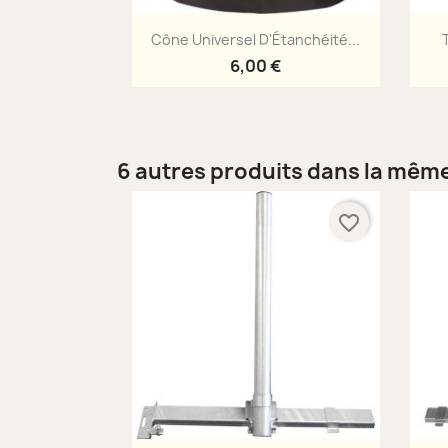
Aperçu rapide

Cône Universel D'Étanchéité...
6,00 €
6 autres produits dans la même
favorite_border