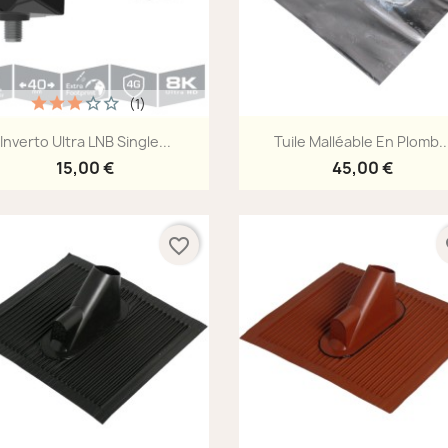
(1)
Aperçu rapide
Aperçu rapide


Inverto Ultra LNB Single...
Tuile Malléable En Plomb..
15,00 €
45,00 €
favorite_border
fa