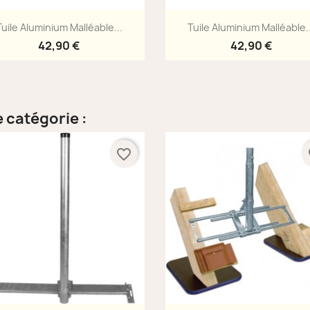
Aperçu rapide
Aperçu rapide


Tuile Aluminium Malléable...
Tuile Aluminium Malléable..
42,90 €
42,90 €
 catégorie :
favorite_border
fa