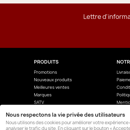
Lettre d'inform
PRODUITS
NOTR
Promotions
Livrai
Nouveaux produits
Paieme
Meilleures ventes
Condit
Marques
Politiq
SATV
Mentio
Conta
Nous respectons la vie privée des utilisateurs
Plan d
Nous utilisons des cookies pour améliorer votre expérience 
Magas
analyser le trafic du site. En cliquant sur le bouton « Accep