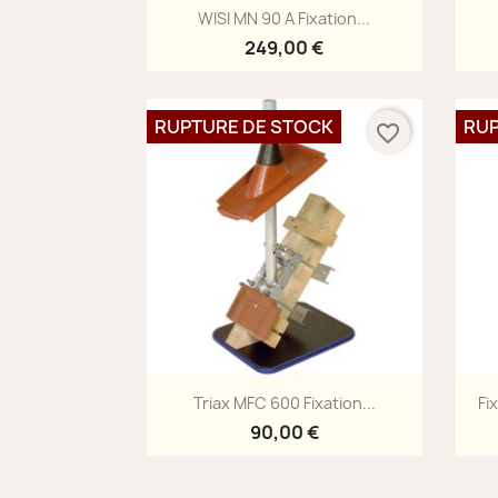
Aperçu rapide

WISI MN 90 A Fixation...
249,00 €
RUPTURE DE STOCK
RUP
favorite_border
Aperçu rapide

Triax MFC 600 Fixation...
Fi
90,00 €