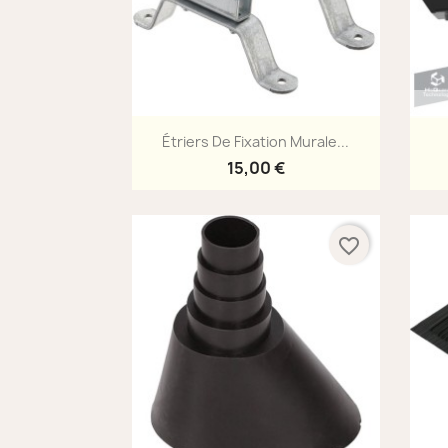
Aperçu rapide

Étriers De Fixation Murale...
15,00 €
favorite_border