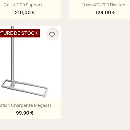
Aperçu rapide
Aperçu rapide


Goliat 1100 Support...
Triax MFC 700 Fixation...
210,00 €
129,00 €
TURE DE STOCK
favorite_border
Aperçu rapide

xation Charpente Megasat...
99,90 €