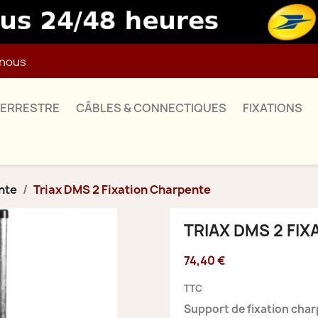
nous
TERRESTRE
CÂBLES & CONNECTIQUES
FIXATIONS
nte
Triax DMS 2 Fixation Charpente
TRIAX DMS 2 FI
74,40 €
TTC
Support de fixation char