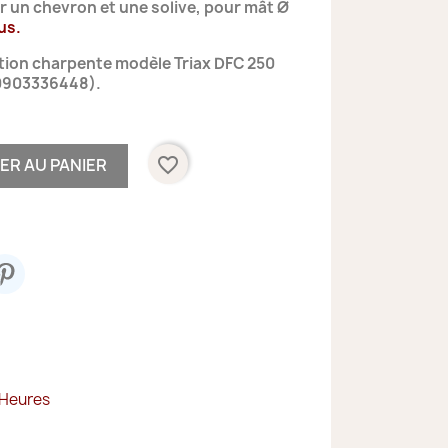
 un chevron et une solive, pour mât Ø
us.
tion charpente modèle Triax DFC 250
00903336448).
favorite_border
ER AU PANIER
 Heures