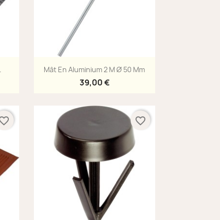
Aperçu rapide

.
Mât En Aluminium 2 M Ø 50 Mm
39,00 €
vorite_border
favorite_border