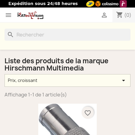
shopping_cart


(0)
search
Liste des produits de la marque
Hirschmann Multimedia

Prix, croissant
Affichage 1-1 de 1 article(s)
favorite_border