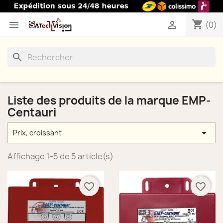
shopping_cart


(0)
search
Liste des produits de la marque EMP-
Centauri

Prix, croissant
Affichage 1-5 de 5 article(s)
favorite_border
favorite_border