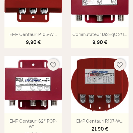
Aperçu rapide
Aperçu rapide


EMP Centauri P.105-W...
Commutateur DiSEqC 2/1...
9,90 €
9,90 €
favorite_border
favorite_border
Aperçu rapide
Aperçu rapide


EMP Centauri S2/1PCP-
EMP Centauri P.107-W...
W1...
21,90 €