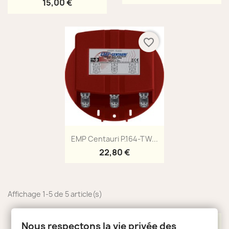
15,00 €
favorite_border
Aperçu rapide

EMP Centauri P.164-TW...
22,80 €
Affichage 1-5 de 5 article(s)
Retour en haut

Nous respectons la vie privée des