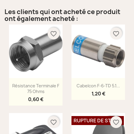
Les clients qui ont acheté ce produit
ont également acheté :
favorite_border
favorite_border
Aperçu rapide
Aperçu rapide


Résistance Terminale F
Cabelcon F-6-TD 5.1...
75 Ohms
1,20 €
0,60 €
RUPTURE DE STOCK
favorite_border
favorite_border