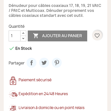
Dénudeur pour câbles coaxiaux 17, 18, 19, 21 VAtC
/ PAtC et Multicoax. Dénuder proprement vos
câbles coaxiaux standart avec cet outil.
Quantité

favorite_border
AJOUTER AU PANIER

En Stock
Partager
Paiement sécurisé
Expédition en 24/48 Heures
Livraison à domicile ou en point relais