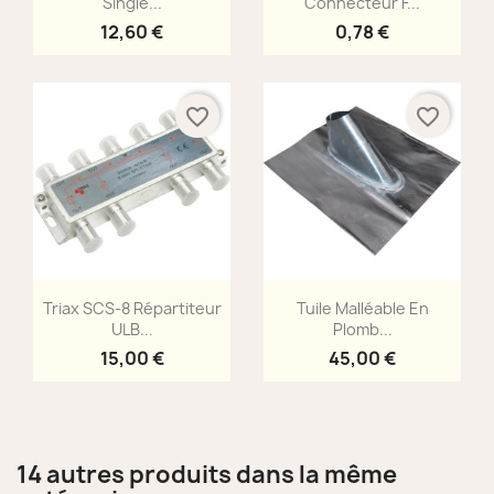
Single...
Connecteur F...
12,60 €
0,78 €
favorite_border
favorite_border
Aperçu rapide
Aperçu rapide


Triax SCS-8 Répartiteur
Tuile Malléable En
ULB...
Plomb...
15,00 €
45,00 €
14 autres produits dans la même