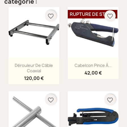
catégorie :
RUPTURE DE STOCK
favorite_border
favorite_border
Aperçu rapide
Aperçu rapide


Dérouleur De Câble
Cabelcon Pince À...
Coaxial
42,00 €
120,00 €
favorite_border
favorite_border