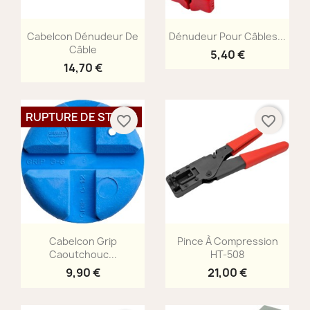
Aperçu rapide
Aperçu rapide


Cabelcon Dénudeur De
Dénudeur Pour Câbles...
Câble
5,40 €
14,70 €
RUPTURE DE STOCK
favorite_border
favorite_border
Aperçu rapide
Aperçu rapide


Cabelcon Grip
Pince À Compression
Caoutchouc...
HT-508
9,90 €
21,00 €