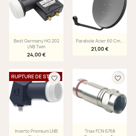
Aperçu rapide
Aperçu rapide


Best Germany HG 202
Parabole Acier 60 Cm...
LNB Twin
21,00 €
24,00 €
RUPTURE DE STOCK
favorite_border
favorite_border
Aperçu rapide
Aperçu rapide


Inverto Premium LNB
Triax FCN 6768