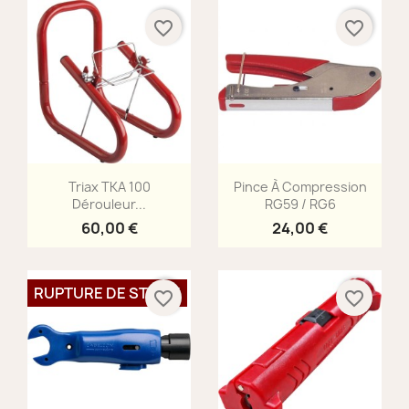
favorite_border
favorite_border
Aperçu rapide
Aperçu rapide


Triax TKA 100
Pince À Compression
Dérouleur...
RG59 / RG6
60,00 €
24,00 €
RUPTURE DE STOCK
favorite_border
favorite_border