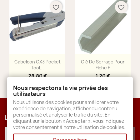
favorite_border
favorite_border
Aperçu rapide
Aperçu rapide


Cabelcon CX3 Pocket
Clé De Serrage Pour
Tool...
Fiche F
28,80 €
1,20 €
Nous respectons la vie privée des
utilisateurs
Nous utilisons des cookies pour améliorer votre
expérience de navigation, afficher du contenu
personnalisé et analyser le trafic du site. En
Lettre d'informations
cliquant sur le bouton « Accepter », vous indiquez
votre consentement à notre utilisation de cookies.
Personnaliser