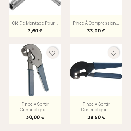
Aperçu rapide
Aperçu rapide


Clé De Montage Pour...
Pince À Compression...
3,60 €
33,00 €
favorite_border
favorite_border
Aperçu rapide
Aperçu rapide


Pince À Sertir
Pince À Sertir
Connectique...
Connectique...
30,00 €
28,50 €