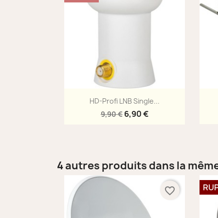
Aperçu rapide

HD-Profi LNB Single...
6,90 €
9,90 €
4 autres produits dans la même
RUP
favorite_border