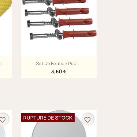
Aperçu rapide

...
Set De Fixation Pour...
3,60 €
RUPTURE DE STOCK
vorite_border
favorite_border