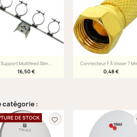
Aperçu rapide
Aperçu rapide


Support Multifeed Slim...
Connecteur F À Visser 7 Mm
16,50 €
0,48 €
 catégorie :
TURE DE STOCK
favorite_border
fa