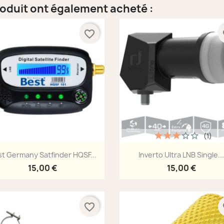
roduit ont également acheté :
favorite_border
fa
(1)
Aperçu rapide
Aperçu rapide


t Germany Satfinder HQSF...
Inverto Ultra LNB Single..
15,00 €
15,00 €
favorite_border
fa