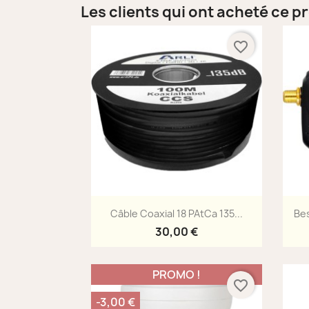
Les clients qui ont acheté ce p
favorite_border
Aperçu rapide

Câble Coaxial 18 PAtCa 135...
Bes
30,00 €
PROMO !
favorite_border
-3,00 €