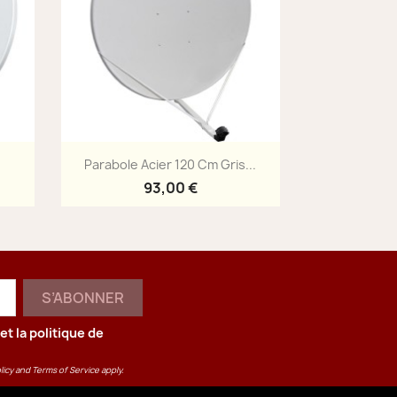
Aperçu rapide

Parabole Acier 120 Cm Gris...
93,00 €
et la
politique de
licy
and
Terms of Service
apply.