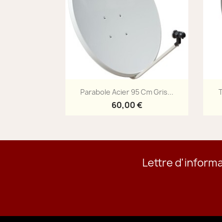
Aperçu rapide

Parabole Acier 95 Cm Gris...
T
60,00 €
Lettre d'inform