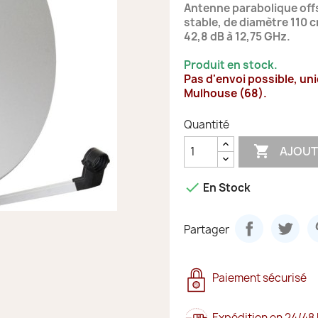
Antenne parabolique off
stable, de diamètre 110 cm
42,8 dB à 12,75 GHz.
Produit en stock.
Pas d'envoi possible, un
Mulhouse (68).
Quantité

AJOUT

En Stock
Partager
Paiement sécurisé
Expédition en 24/48