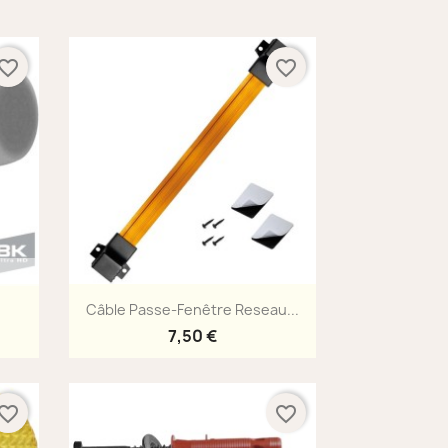
vorite_border
favorite_border
Aperçu rapide

.
Câble Passe-Fenêtre Reseau...
7,50 €
vorite_border
favorite_border