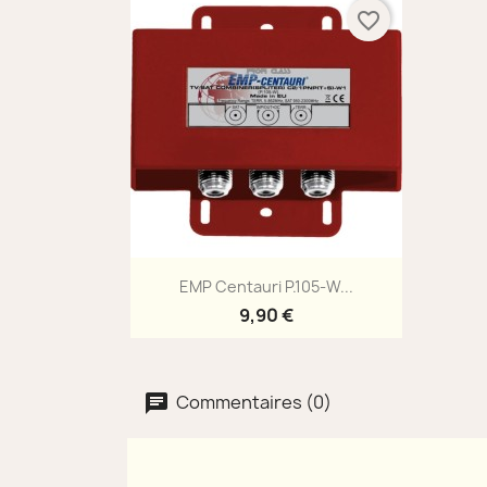
favorite_border
Aperçu rapide

EMP Centauri P.105-W...
9,90 €
Commentaires (0)