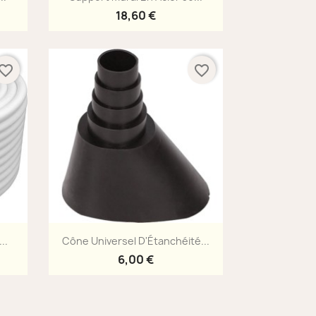
18,60 €
vorite_border
favorite_border
Aperçu rapide

..
Cône Universel D'Étanchéité...
6,00 €