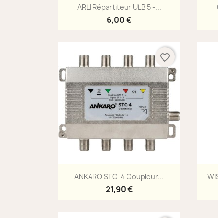
Aperçu rapide

ARLI Répartiteur ULB 5 -...
6,00 €
favorite_border
Aperçu rapide

ANKARO STC-4 Coupleur...
WIS
21,90 €