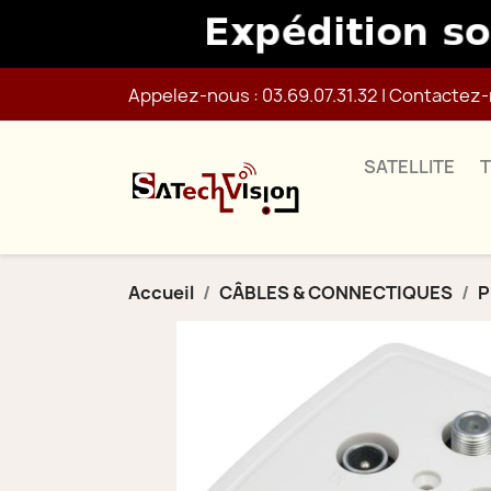
Appelez-nous :
03.69.07.31.32
|
Contactez-
SATELLITE
Accueil
CÂBLES & CONNECTIQUES
P