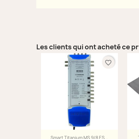
Les clients qui ont acheté ce p
favorite_border
Aperçu rapide

Smart Titanium MS 9/8 ES...