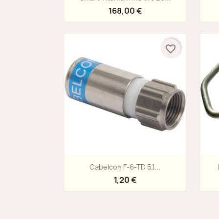
168,00 €
favorite_border
Aperçu rapide

Cabelcon F-6-TD 5.1...
1,20 €