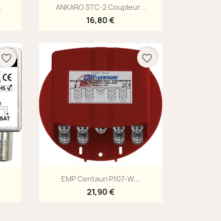
Aperçu rapide

.
ANKARO STC-2 Coupleur...
16,80 €
favorite_border
favorite_border
Aperçu rapide

EMP Centauri P.107-W...
21,90 €