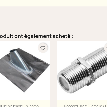
roduit ont également acheté :
favorite_border
fa
Aperçu rapide
Aperçu rapide


Tuile Malléable En Plomb...
Raccord Droit F Femelle / F.