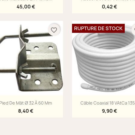
45,00 €
0,42 €
RUPTURE DE STOCK
favorite_border
fa
Aperçu rapide
Aperçu rapide


Pied De Mât Ø 32 À 60 Mm
Câble Coaxial 18 VAtCa 135.
8,40 €
9,90 €