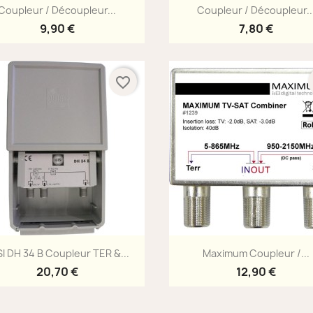
Aperçu rapide
Aperçu rapide


Coupleur / Découpleur...
Coupleur / Découpleur..
9,90 €
7,80 €
favorite_border
Aperçu rapide
Aperçu rapide


I DH 34 B Coupleur TER &...
Maximum Coupleur /...
20,70 €
12,90 €