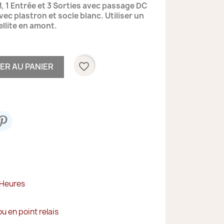
M, 1 Entrée et 3 Sorties avec passage DC
avec plastron et socle blanc. Utiliser un
ellite en amont.
favorite_border
ER AU PANIER
 Heures
ou en point relais