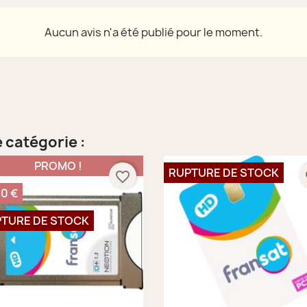
Aucun avis n'a été publié pour le moment.
 catégorie :
PROMO !
RUPTURE DE STOCK
favorite_border
fa
00 €
TURE DE STOCK