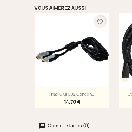
VOUS AIMEREZ AUSSI
favorite_border
Aperçu rapide

Triax CMI 002 Cordon...
Co
14,70 €
Commentaires (0)