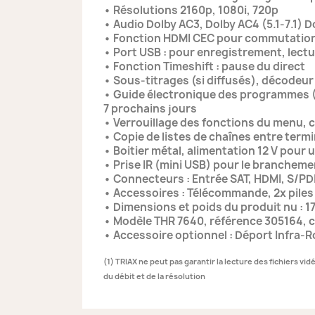
• Résolutions 2160p, 1080i, 720p
• Audio Dolby AC3, Dolby AC4 (5.1-7.1)
• Fonction HDMI CEC pour commutation
• Port USB : pour enregistrement, lectu
• Fonction Timeshift : pause du direct
• Sous-titrages (si diffusés), décodeur 
• Guide électronique des programmes (E
7 prochains jours
• Verrouillage des fonctions du menu, co
• Copie de listes de chaînes entre termi
• Boitier métal, alimentation 12 V pour 
• Prise IR (mini USB) pour le branchem
• Connecteurs : Entrée SAT, HDMI, S/PDI
• Accessoires : Télécommande, 2x piles
• Dimensions et poids du produit nu : 1
• Modèle THR 7640, référence 305164,
• Accessoire optionnel : Déport Infra-
(1) TRIAX ne peut pas garantir la lecture des fichiers vi
du débit et de la résolution