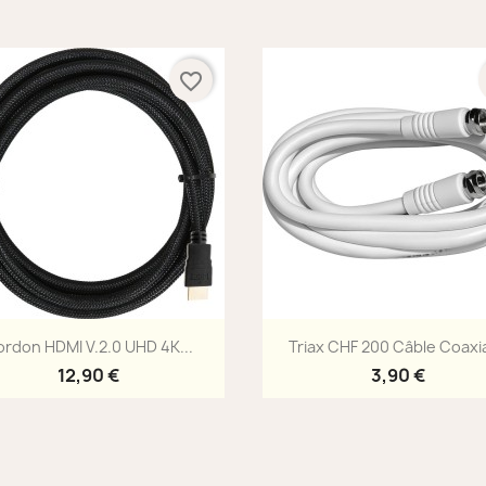
favorite_border
Aperçu rapide
Aperçu rapide


rdon HDMI V.2.0 UHD 4K...
Triax CHF 200 Câble Coaxial
12,90 €
3,90 €