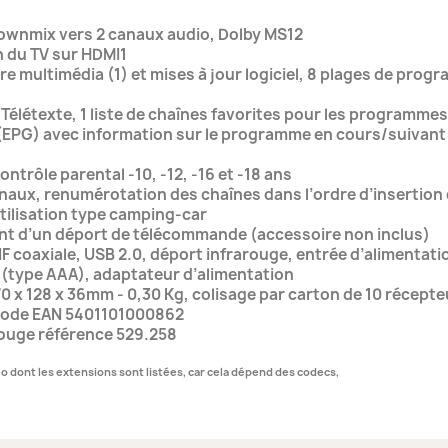
 Downmix vers 2 canaux audio, Dolby MS12
 du TV sur HDMI1
re multimédia (1) et mises à jour logiciel, 8 plages de pr
Télétexte, 1 liste de chaînes favorites pour les programmes
PG) avec information sur le programme en cours/suivant et
ntrôle parental -10, -12, -16 et -18 ans
naux, renumérotation des chaînes dans l’ordre d’insertion d
utilisation type camping-car
ent d’un déport de télécommande (accessoire non inclus)
F coaxiale, USB 2.0, déport infrarouge, entrée d’alimentati
 (type AAA), adaptateur d’alimentation
70 x 128 x 36mm - 0,30 Kg, colisage par carton de 10 récept
 code EAN 5401101000862
Rouge référence 529.258
déo dont les extensions sont listées, car cela dépend des codecs,