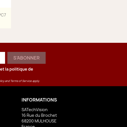
PC7
et la
politique de
licy
and
Terms of Service
apply.
INFORMATIONS
SATechVision
16 Rue du Brochet
68200 MULHOUSE
France