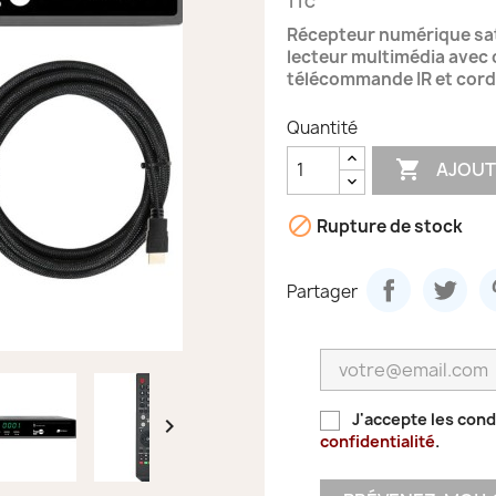
TTC
Récepteur numérique sat
lecteur multimédia avec
télécommande IR et cor
Quantité

AJOUT

Rupture de stock
Partager
J'accepte les cond

confidentialité
.