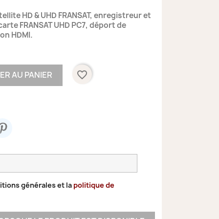
ellite HD & UHD FRANSAT, enregistreur et
 carte FRANSAT UHD PC7,
déport de
don HDMI.
favorite_border
ER AU PANIER
itions générales et la
politique de