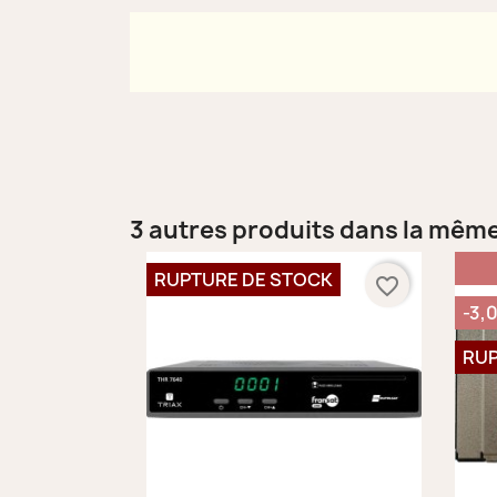
3 autres produits dans la même
RUPTURE DE STOCK
favorite_border
-3,
RUP