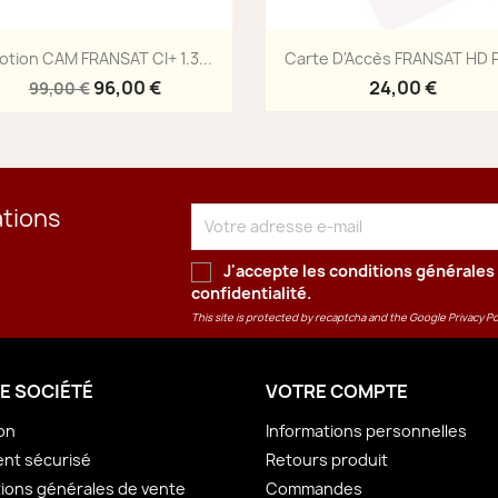
Aperçu rapide
Aperçu rapide


otion CAM FRANSAT CI+ 1.3...
Carte D'Accès FRANSAT HD 
96,00 €
24,00 €
99,00 €
ations
J'accepte les conditions générales 
confidentialité
.
This site is protected by recaptcha and the Google
Privacy Po
E SOCIÉTÉ
VOTRE COMPTE
son
Informations personnelles
nt sécurisé
Retours produit
ions générales de vente
Commandes