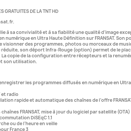
S GRATUITES DE LA TNT HD
sat.fr.
 à sa convivialité et à sa fiabilité une qualité d’image exce
en numérique en Ultra Haute Définition sur FRANSAT. Son p
 de visionner des programmes, photos ou morceaux de mus
le réduite, son déport Infra-Rouge (option) permet de le pl
 La copie de la configuration entre récepteurs et la renumér
t son utilisation.
 enregistrer les programmes diffusés en numérique en Ultr
et radio
llation rapide et automatique des chaînes de l’offre FRANSA
 chaînes FRANSAT, mise à jour du logiciel par satellite (OTA) 
la commutation DiSEqC 1.1
he ou de l’heure en veille
our France 3