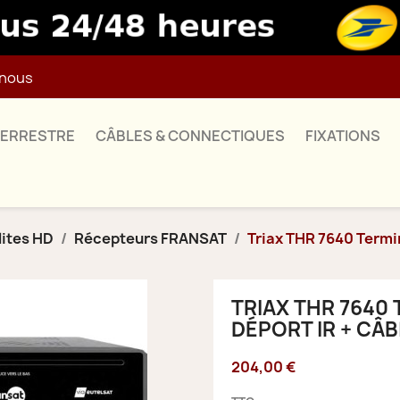
nous
TERRESTRE
CÂBLES & CONNECTIQUES
FIXATIONS
lites HD
Récepteurs FRANSAT
Triax THR 7640 Termi
TRIAX THR 7640
DÉPORT IR + CÂB
204,00 €