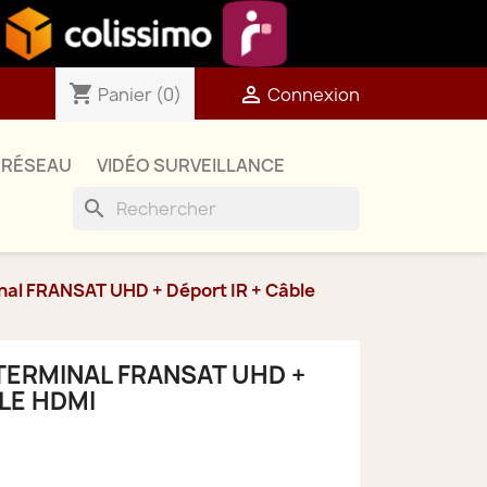
shopping_cart

Panier
(0)
Connexion
RÉSEAU
VIDÉO SURVEILLANCE
search
nal FRANSAT UHD + Déport IR + Câble
 TERMINAL FRANSAT UHD +
LE HDMI