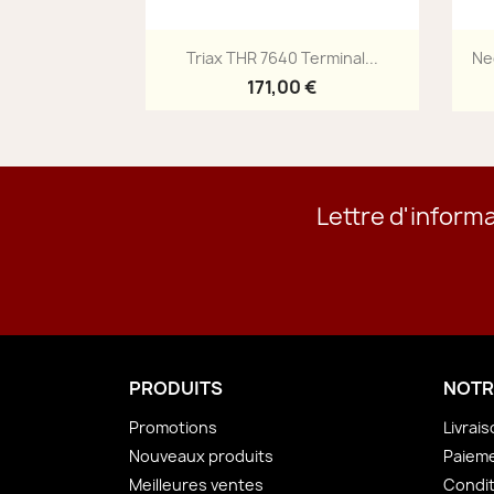
Aperçu rapide

Triax THR 7640 Terminal...
Ne
171,00 €
Lettre d'inform
PRODUITS
NOTR
Promotions
Livrai
Nouveaux produits
Paieme
Meilleures ventes
Condit