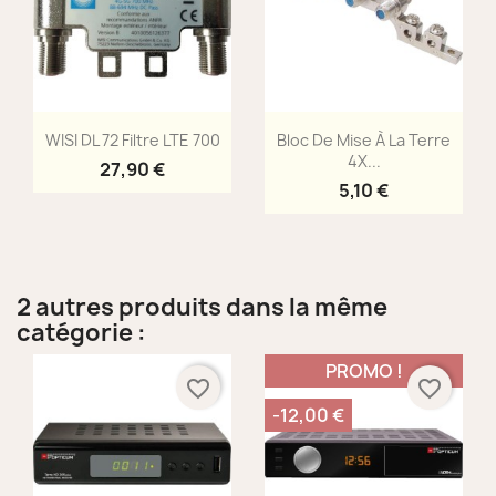
Aperçu rapide
Aperçu rapide


WISI DL 72 Filtre LTE 700
Bloc De Mise À La Terre
4X...
27,90 €
5,10 €
2 autres produits dans la même
catégorie :
PROMO !
favorite_border
favorite_border
-12,00 €