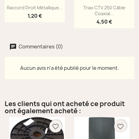
Aperçu rapide
Aperçu rapide


Raccord Droit Métallique...
Triax CTV 250 Câble
Coaxial...
1,20 €
4,50 €
Commentaires (0)
Aucun avis n'a été publié pour le moment.
Les clients qui ont acheté ce produit
ont également acheté :
favorite_border
favorite_border