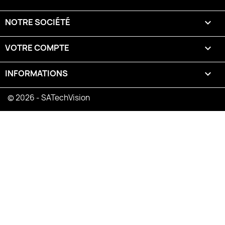
NOTRE SOCIÉTÉ

VOTRE COMPTE

INFORMATIONS
keyboard_arrow_down
© 2026 - SATechVision