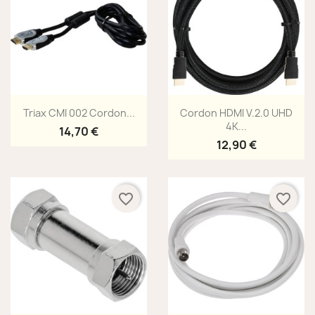
Aperçu rapide
Aperçu rapide


Triax CMI 002 Cordon...
Cordon HDMI V.2.0 UHD
4K...
14,70 €
12,90 €
favorite_border
favorite_border