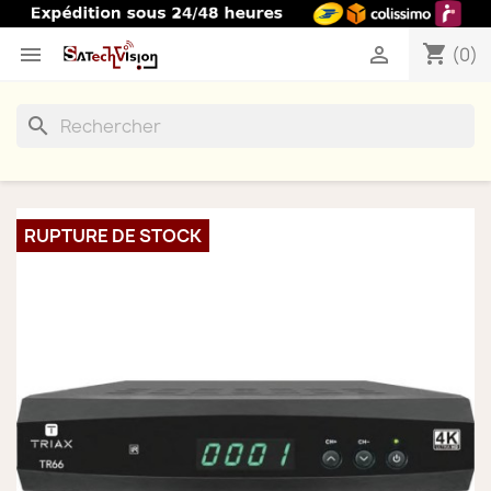
shopping_cart


(0)
search
RUPTURE DE STOCK