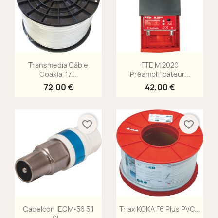
Aperçu rapide
Aperçu rapide


Transmedia Câble
FTE M 2020
Coaxial 17...
Préamplificateur...
72,00 €
42,00 €
favorite_border
favorite_border
Aperçu rapide
Aperçu rapide


Cabelcon IECM-56 5.1
Triax KOKA F6 Plus PVC...