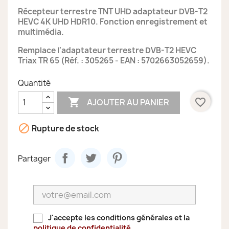
Récepteur terrestre TNT UHD adaptateur DVB-T2
HEVC 4K UHD HDR10. Fonction enregistrement et
multimédia.
Remplace
l'adaptateur terrestre DVB-T2 HEVC
Triax TR 65 (Réf. :
305265 -
EAN : 5702663052659
).
Quantité

favorite_border
AJOUTER AU PANIER

Rupture de stock
Partager
J'accepte les conditions générales et la
politique de confidentialité
.