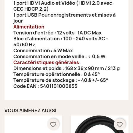
1 port HDMI Audio et Vidéo (HDMI 2.0 avec
CEC HDCP 2.2)
1 port USB Pour enregistrements et mises à
jour
Alimentation
Tension d’entrée : 12 volts -1A DC Max
Bloc d’alimentation : 100 - 240 volts AC -
50/60 Hz
Consommation : 5 W Max
Consommation en mode veille : < 0,5 W
Caractéristiques générales
Dimensions et poids : 168 x 36 x 90 mm / 213 g
Température opérationnelle : 0 à 45°
Température de stockage : - 40 à +/- 65°
Code EAN : 5401101000855
VOUS AIMEREZ AUSSI
favorite_border
favorite_border