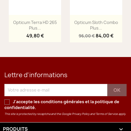
Aperçu rapide
Aperçu rapide


Opticum Terra HD 265
Opticum Sloth Combo
Plus...
Plus...
49,80 €
84,00 €
96,00 €
Lettre d'informations
J'accepte les conditions générales et la
politique de
confidentialité
.
This site is protected by recaptcha and the Google
Privacy Policy
and
Terms of Service
apply.
PRODUITS
