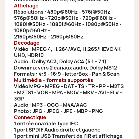
Affichage
Résolutions : 480p@60Hz - 576i@50Hz -
576p@50Hz - 720p@50Hz - 720p@60Hz -
1080i@50Hz
- 1080i@60Hz - 1080p@50Hz -
1080p@60Hz -
2160p@50Hz - 2160p@60Hz
Décodage
Vidéo : MPEG 4, H.264/AVC, H.265/HEVC 4K
UHD, HDR10
Audio : Dolby AC3, Dolby AC4 (5.1 – 7.1)
Downmix vers 2 canaux audio, Dolby MS12
Formats : 4:3 - 16:9 - letterBox - Pan & Scan
Multimédia – formats supportés
Vidéo MPG - MPEG - DAT - TS - TR - PP - M2TS
- M2TS1 -
VOB - MPA - MOV - MKV - AVI - FLV -
3GP
Audio : MP3 - OGG - M4A/AAC
Photo : JPG - JPEG - JPE - MBP - PNG
Connectique
1 entrée coaxiale Type IEC
1 port SPDIF Audio droite et gauche
1 port mini USB Transfert de l’IR et affichage