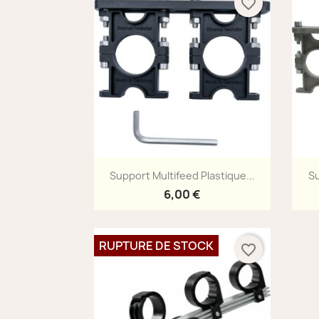
favorite_border
Aperçu rapide

Support Multifeed Plastique...
Su
6,00 €
RUPTURE DE STOCK
favorite_border