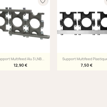
favorite_border
fa
Aperçu rapide
Aperçu rapide


pport Multifeed Alu 3 LNB...
Support Multifeed Plastique
12,90 €
7,50 €