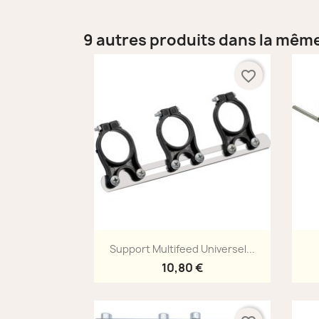
9 autres produits dans la même
favorite_border
Aperçu rapide

Support Multifeed Universel...
10,80 €