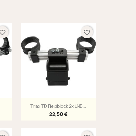
vorite_border
favorite_border
Aperçu rapide

Triax TD Flexiblock 2x LNB...
22,50 €