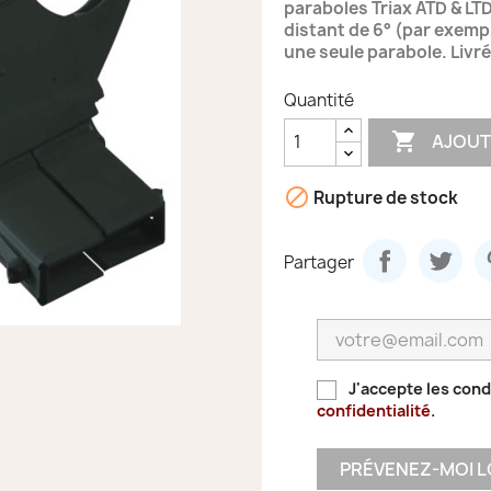
paraboles Triax ATD & LTD
distant de 6° (par exempl
une seule parabole. Livr
Quantité

AJOUT

Rupture de stock
Partager
J'accepte les cond
confidentialité
.
PRÉVENEZ-MOI L