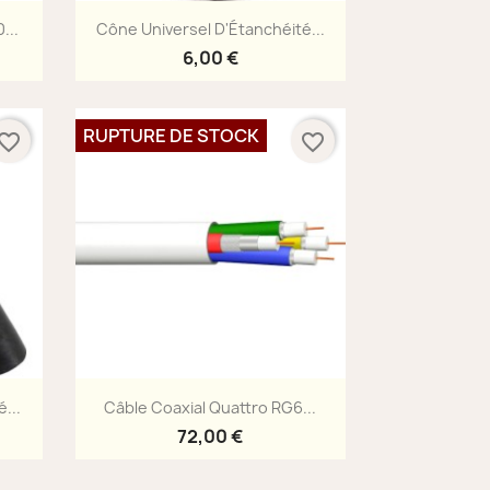
Aperçu rapide

...
Cône Universel D'Étanchéité...
6,00 €
RUPTURE DE STOCK
vorite_border
favorite_border
Aperçu rapide

...
Câble Coaxial Quattro RG6...
72,00 €