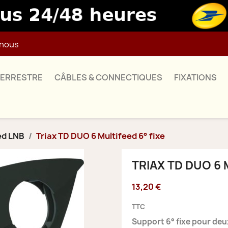
nous
TERRESTRE
CÂBLES & CONNECTIQUES
FIXATIONS
ed LNB
Triax TD DUO 6 Multifeed 6° fixe
TRIAX TD DUO 6 
13,20 €
TTC
Support 6° fixe pour de