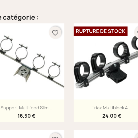
 catégorie :
RUPTURE DE STOCK
favorite_border
fa
Aperçu rapide
Aperçu rapide


Support Multifeed Slim...
Triax Multiblock 4...
16,50 €
24,00 €