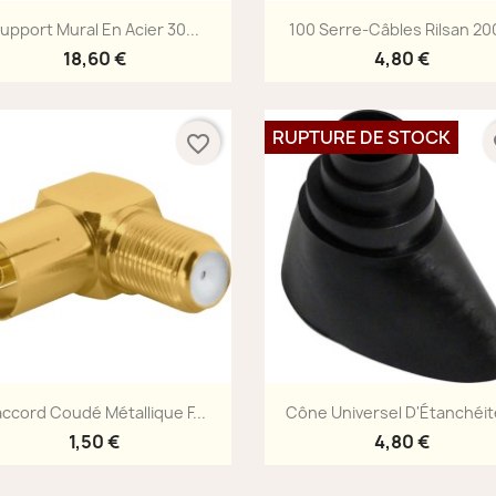
Aperçu rapide
Aperçu rapide


upport Mural En Acier 30...
100 Serre-Câbles Rilsan 200
18,60 €
4,80 €
RUPTURE DE STOCK
favorite_border
fa
Aperçu rapide
Aperçu rapide


ccord Coudé Métallique F...
Cône Universel D'Étanchéité
1,50 €
4,80 €