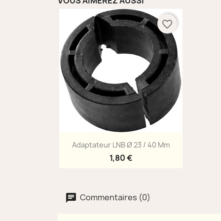
VOUS AIMEREZ AUSSI
favorite_border
Aperçu rapide

Adaptateur LNB Ø 23 / 40 Mm
1,80 €
Commentaires (0)