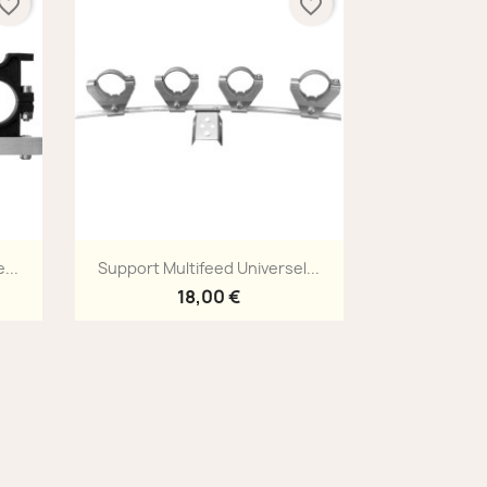
vorite_border
favorite_border
Aperçu rapide

...
Support Multifeed Universel...
18,00 €