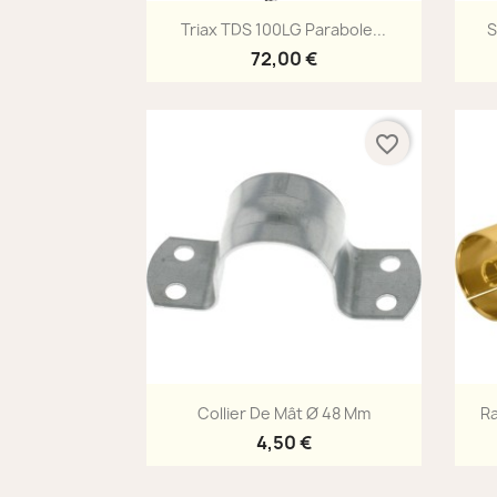
Aperçu rapide

Triax TDS 100LG Parabole...
S
72,00 €
favorite_border
Aperçu rapide

Collier De Mât Ø 48 Mm
Ra
4,50 €