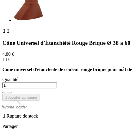


Cône Universel d'Étanchéité Rouge Brique Ø 38 à 6
4,80 €
TTC
Cône universel d'étanchéité de couleur rouge brique pour mât d
Quantité

Ajouter au panier
favorite_border

Rupture de stock
Partager