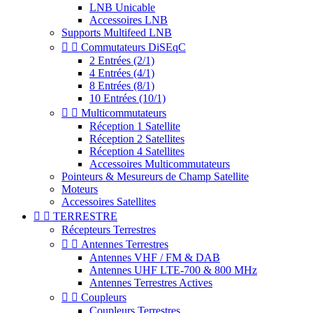
LNB Unicable
Accessoires LNB
Supports Multifeed LNB


Commutateurs DiSEqC
2 Entrées (2/1)
4 Entrées (4/1)
8 Entrées (8/1)
10 Entrées (10/1)


Multicommutateurs
Réception 1 Satellite
Réception 2 Satellites
Réception 4 Satellites
Accessoires Multicommutateurs
Pointeurs & Mesureurs de Champ Satellite
Moteurs
Accessoires Satellites


TERRESTRE
Récepteurs Terrestres


Antennes Terrestres
Antennes VHF / FM & DAB
Antennes UHF LTE-700 & 800 MHz
Antennes Terrestres Actives


Coupleurs
Coupleurs Terrestres