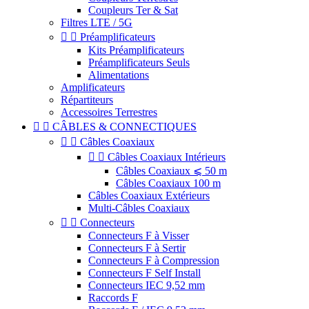
Coupleurs Ter & Sat
Filtres LTE / 5G


Préamplificateurs
Kits Préamplificateurs
Préamplificateurs Seuls
Alimentations
Amplificateurs
Répartiteurs
Accessoires Terrestres


CÂBLES & CONNECTIQUES


Câbles Coaxiaux


Câbles Coaxiaux Intérieurs
Câbles Coaxiaux ⩽ 50 m
Câbles Coaxiaux 100 m
Câbles Coaxiaux Extérieurs
Multi-Câbles Coaxiaux


Connecteurs
Connecteurs F à Visser
Connecteurs F à Sertir
Connecteurs F à Compression
Connecteurs F Self Install
Connecteurs IEC 9,52 mm
Raccords F