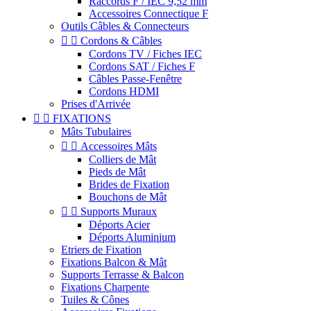
Raccords F / IEC 9,52 mm
Accessoires Connectique F
Outils Câbles & Connecteurs


Cordons & Câbles
Cordons TV / Fiches IEC
Cordons SAT / Fiches F
Câbles Passe-Fenêtre
Cordons HDMI
Prises d'Arrivée


FIXATIONS
Mâts Tubulaires


Accessoires Mâts
Colliers de Mât
Pieds de Mât
Brides de Fixation
Bouchons de Mât


Supports Muraux
Déports Acier
Déports Aluminium
Etriers de Fixation
Fixations Balcon & Mât
Supports Terrasse & Balcon
Fixations Charpente
Tuiles & Cônes