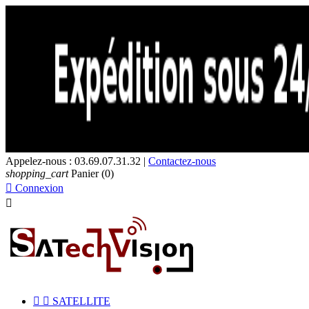
Appelez-nous :
03.69.07.31.32
|
Contactez-nous
shopping_cart
Panier
(0)

Connexion



SATELLITE