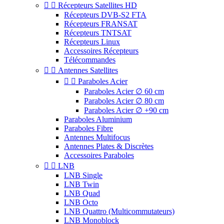


Récepteurs Satellites HD
Récepteurs DVB-S2 FTA
Récepteurs FRANSAT
Récepteurs TNTSAT
Récepteurs Linux
Accessoires Récepteurs
Télécommandes


Antennes Satellites


Paraboles Acier
Paraboles Acier ∅ 60 cm
Paraboles Acier ∅ 80 cm
Paraboles Acier ∅ +90 cm
Paraboles Aluminium
Paraboles Fibre
Antennes Multifocus
Antennes Plates & Discrètes
Accessoires Paraboles


LNB
LNB Single
LNB Twin
LNB Quad
LNB Octo
LNB Quattro (Multicommutateurs)
LNB Monoblock