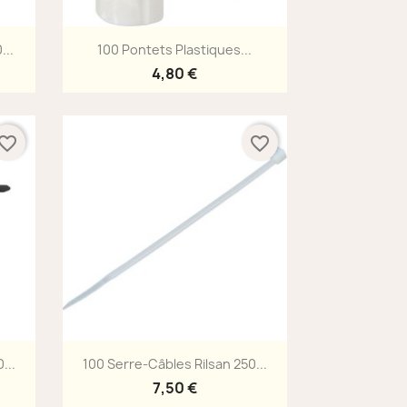
Aperçu rapide

...
100 Pontets Plastiques...
4,80 €
vorite_border
favorite_border
Aperçu rapide

...
100 Serre-Câbles Rilsan 250...
7,50 €