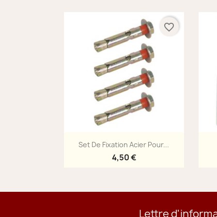
favorite_border
Aperçu rapide

Set De Fixation Acier Pour...
4,50 €
Lettre d'inform