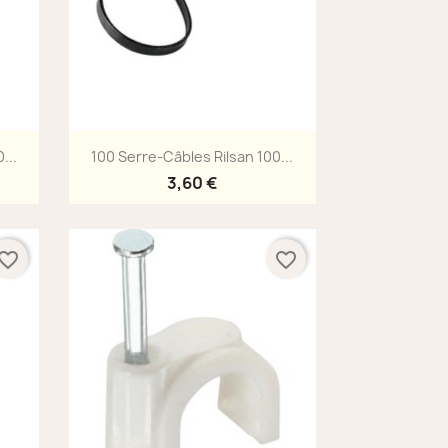
Aperçu rapide

...
100 Serre-Câbles Rilsan 100...
3,60 €
vorite_border
favorite_border