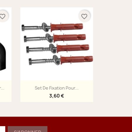
vorite_border
favorite_border
Aperçu rapide

...
Set De Fixation Pour...
3,60 €