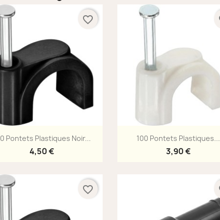
favorite_border
fa
Aperçu rapide
Aperçu rapide


0 Pontets Plastiques Noir...
100 Pontets Plastiques...
4,50 €
3,90 €
favorite_border
fa