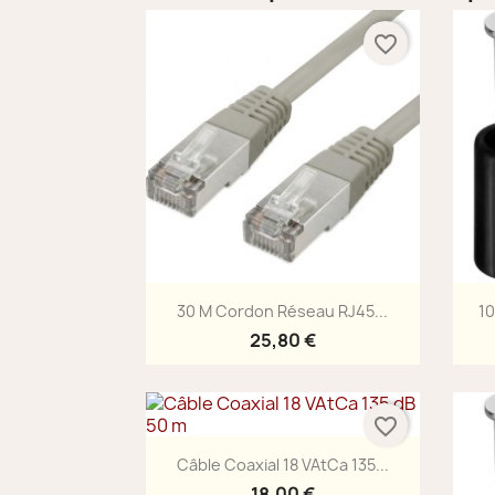
favorite_border
Aperçu rapide

30 M Cordon Réseau RJ45...
10
25,80 €
favorite_border
Aperçu rapide

Câble Coaxial 18 VAtCa 135...
18,00 €