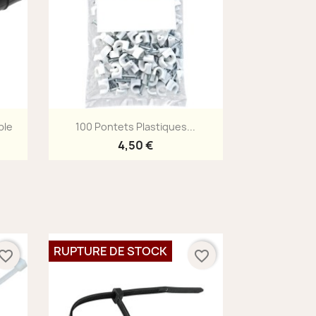
Aperçu rapide

ple
100 Pontets Plastiques...
4,50 €
RUPTURE DE STOCK
vorite_border
favorite_border