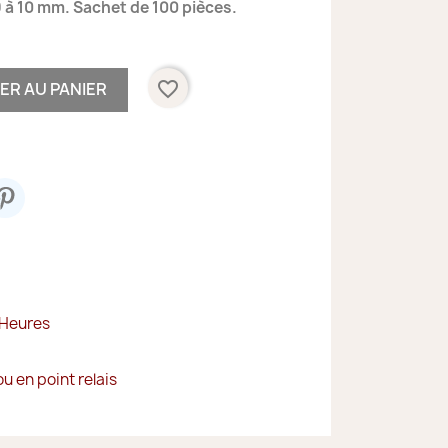
 à 10 mm. Sachet de 100 pièces.
favorite_border
ER AU PANIER
 Heures
ou en point relais