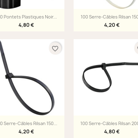
Aperçu rapide
Aperçu rapide


0 Pontets Plastiques Noir...
100 Serre-Câbles Rilsan 150
4,80 €
4,20 €
favorite_border
fa
Aperçu rapide
Aperçu rapide


0 Serre-Câbles Rilsan 150...
100 Serre-Câbles Rilsan 200
4,20 €
4,80 €