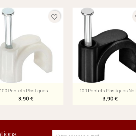
favorite_border
fa
Aperçu rapide
Aperçu rapide


100 Pontets Plastiques...
100 Pontets Plastiques Noir
3,90 €
3,90 €
ations