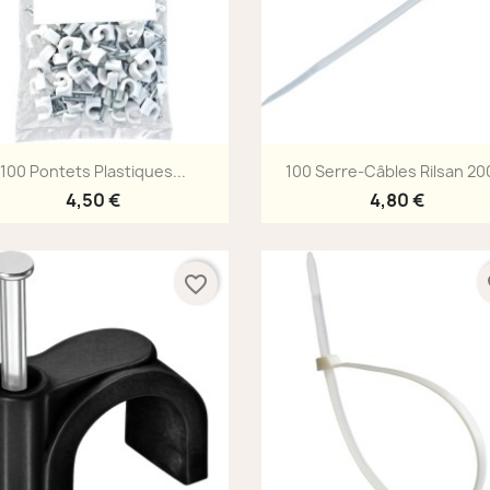
Aperçu rapide
Aperçu rapide


100 Pontets Plastiques...
100 Serre-Câbles Rilsan 200
4,50 €
4,80 €
favorite_border
fa