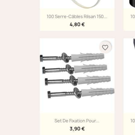
Aperçu rapide

100 Serre-Câbles Rilsan 150...
10
4,80 €
favorite_border
Aperçu rapide

Set De Fixation Pour...
10
3,90 €