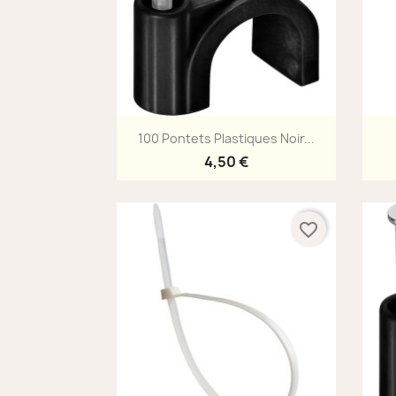
Aperçu rapide

100 Pontets Plastiques Noir...
4,50 €
favorite_border