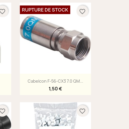
RUPTURE DE STOCK
vorite_border
favorite_border
Aperçu rapide

Cabelcon F-56-CX3 7.0 QM...
1,50 €
vorite_border
favorite_border