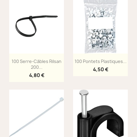
Aperçu rapide
Aperçu rapide


100 Serre-Câbles Rilsan
100 Pontets Plastiques...
200...
4,50 €
4,80 €