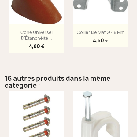
Aperçu rapide
Aperçu rapide


Cône Universel
Collier De Mât Ø 48 Mm
D'Étanchéité...
4,50 €
4,80 €
16 autres produits dans la même
catégorie :