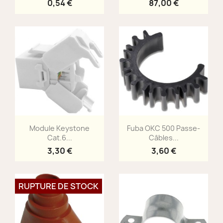
0,54 €
87,00 €
Aperçu rapide
Aperçu rapide


Module Keystone
Fuba OKC 500 Passe-
Cat.6...
Câbles...
3,30 €
3,60 €
RUPTURE DE STOCK