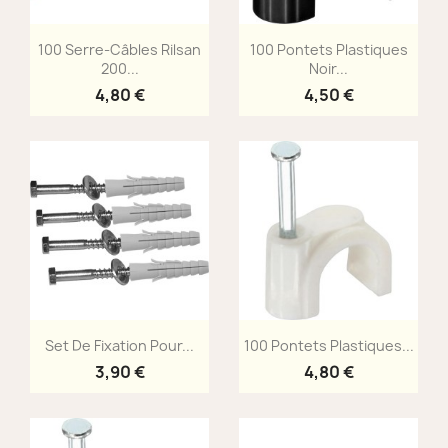
Aperçu rapide
Aperçu rapide


100 Serre-Câbles Rilsan
100 Pontets Plastiques
200...
Noir...
4,80 €
4,50 €
Aperçu rapide
Aperçu rapide


Set De Fixation Pour...
100 Pontets Plastiques...
3,90 €
4,80 €