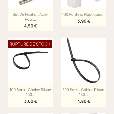
Aperçu rapide
Aperçu rapide


Set De Fixation Acier
100 Pontets Plastiques...
Pour...
3,90 €
4,50 €
RUPTURE DE STOCK
Aperçu rapide
Aperçu rapide


100 Serre-Câbles Rilsan
100 Serre-Câbles Rilsan
100...
150...
3,60 €
4,80 €