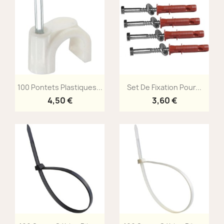
Aperçu rapide
Aperçu rapide


100 Pontets Plastiques...
Set De Fixation Pour...
4,50 €
3,60 €
Aperçu rapide
Aperçu rapide