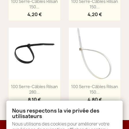


100 Serre-Câbles Rilsan
100 Serre-Câbles Rilsan
150...
150...
4,20 €
4,20 €
Aperçu rapide
Aperçu rapide


100 Serre-Câbles Rilsan
100 Serre-Câbles Rilsan
280...
150...
8,10 €
4,80 €
Nous respectons la vie privée des
utilisateurs
Nous utilisons des cookies pour améliorer votre