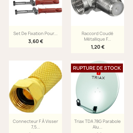
Aperçu rapide
Aperçu rapide


Set De Fixation Pour...
Raccord Coudé
Métallique F...
3,60 €
1,20 €
RUPTURE DE STOCK
Aperçu rapide
Aperçu rapide


Connecteur F À Visser
Triax TDA 78G Parabole
7,5...
Alu...