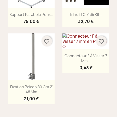
Aperçu rapide
Aperçu rapide


Support Parabole Pour...
Triax TLC 7135 Kit...
75,00 €
32,70 €
favorite_border
favorite_border
Aperçu rapide

Connecteur F À Visser 7
Mm...
0,48 €
Aperçu rapide

Fixation Balcon 80 Cm Ø
48 Mm
21,00 €