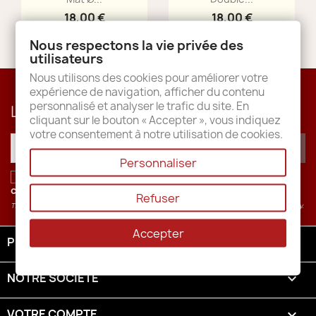
18,00 €
18,00 €
Nous respectons la vie privée des
utilisateurs
Nous utilisons des cookies pour améliorer votre
expérience de navigation, afficher du contenu
personnalisé et analyser le trafic du site. En
Lettre d'informations
cliquant sur le bouton « Accepter », vous indiquez
votre consentement à notre utilisation de cookies.
Personnaliser
J'accepte les conditions générales et la
politique de
confidentialité
.
Refuser
This site is protected by recaptcha and the Google
Privacy Policy
and
Terms of Service
apply.
Accepter
PRODUITS

NOTRE SOCIÉTÉ

VOTRE COMPTE
