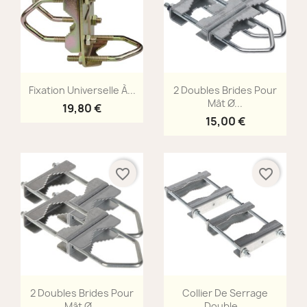
Aperçu rapide
Aperçu rapide


Fixation Universelle À...
2 Doubles Brides Pour
Mât Ø...
19,80 €
15,00 €
favorite_border
favorite_border
Aperçu rapide
Aperçu rapide


2 Doubles Brides Pour
Collier De Serrage
Mât Ø...
Double...