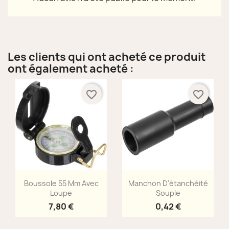
Les clients qui ont acheté ce produit
ont également acheté :
favorite_border
favorite_border
Aperçu rapide
Aperçu rapide


Boussole 55 Mm Avec
Manchon D'étanchéité
Loupe
Souple
7,80 €
0,42 €