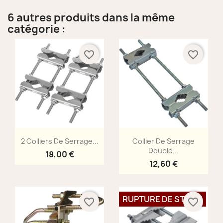
6 autres produits dans la même
catégorie :
favorite_border
favorite_border
Aperçu rapide
Aperçu rapide


2 Colliers De Serrage...
Collier De Serrage
Double...
18,00 €
12,60 €
RUPTURE DE STOCK
favorite_border
favorite_border