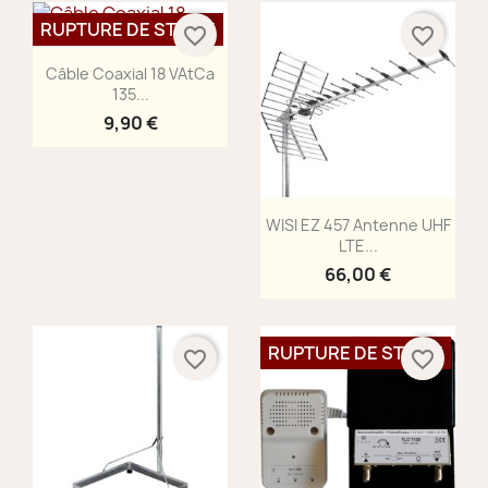
RUPTURE DE STOCK
favorite_border
favorite_border
Aperçu rapide

Câble Coaxial 18 VAtCa
135...
9,90 €
Aperçu rapide

WISI EZ 457 Antenne UHF
LTE...
66,00 €
RUPTURE DE STOCK
favorite_border
favorite_border