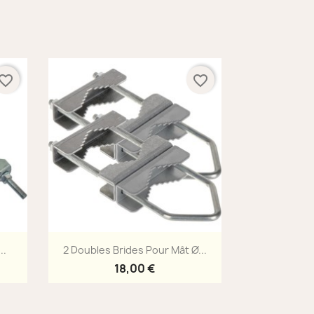
vorite_border
favorite_border
Aperçu rapide

..
2 Doubles Brides Pour Mât Ø...
18,00 €