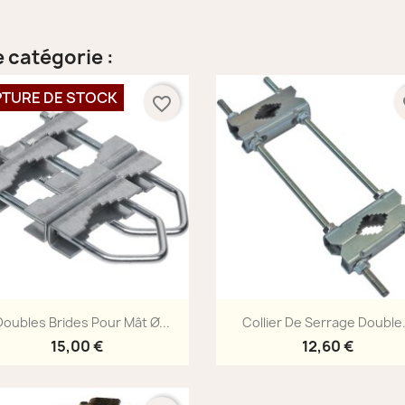
 catégorie :
TURE DE STOCK
favorite_border
fa
Aperçu rapide
Aperçu rapide


Doubles Brides Pour Mât Ø...
Collier De Serrage Double.
15,00 €
12,60 €