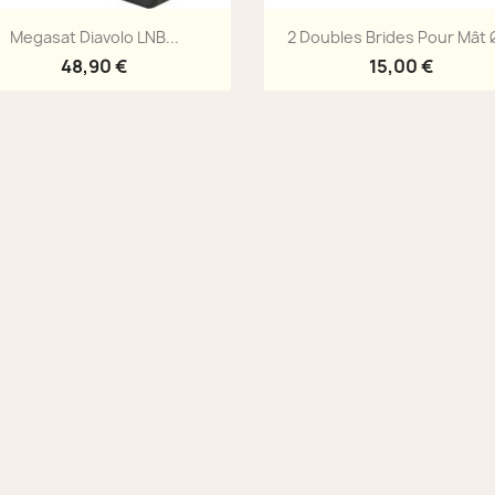
Aperçu rapide
Aperçu rapide


Megasat Diavolo LNB...
2 Doubles Brides Pour Mât Ø
48,90 €
15,00 €