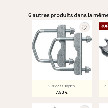
6 autres produits dans la même
RUP
favorite_border
Aperçu rapide

2 Brides Simples
2 
7,50 €