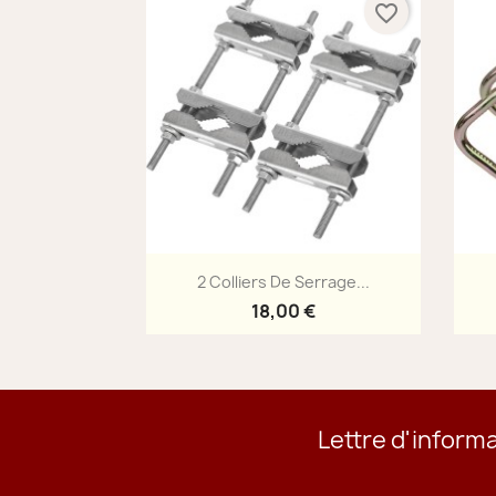
favorite_border
Aperçu rapide

2 Colliers De Serrage...
18,00 €
Lettre d'inform