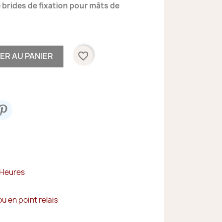
 brides de fixation pour mâts de
favorite_border
ER AU PANIER
 Heures
ou en point relais