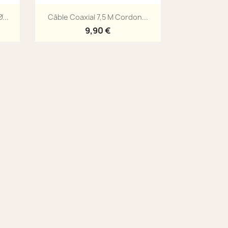
Aperçu rapide

...
Câble Coaxial 7,5 M Cordon...
9,90 €