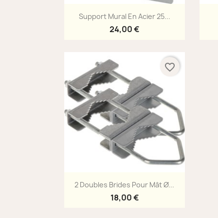
Aperçu rapide

Support Mural En Acier 25...
24,00 €
favorite_border
Aperçu rapide

2 Doubles Brides Pour Mât Ø...
18,00 €