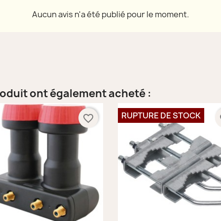
Aucun avis n'a été publié pour le moment.
roduit ont également acheté :
RUPTURE DE STOCK
favorite_border
fa