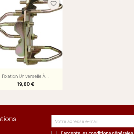
favorite_border
Aperçu rapide

Fixation Universelle À...
19,80 €
ations
J'accepte les conditions générales 