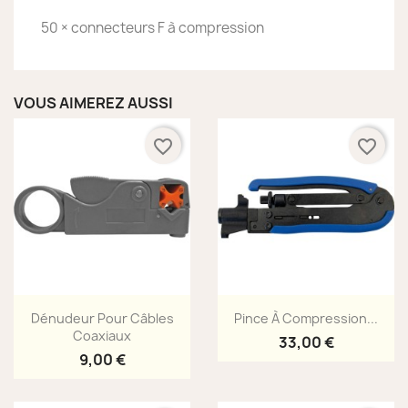
50 × connecteurs F à compression
VOUS AIMEREZ AUSSI
favorite_border
favorite_border
Aperçu rapide
Aperçu rapide


Dénudeur Pour Câbles
Pince À Compression...
Coaxiaux
33,00 €
9,00 €