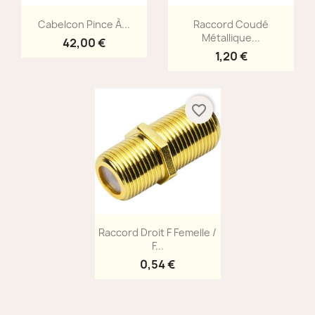
Aperçu rapide
Aperçu rapide


Cabelcon Pince À...
Raccord Coudé
Métallique...
42,00 €
1,20 €
favorite_border
Aperçu rapide

Raccord Droit F Femelle /
F...
0,54 €