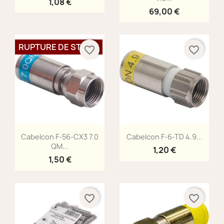
1,08 €
69,00 €
RUPTURE DE STOCK
favorite_border
favorite_border
Aperçu rapide
Aperçu rapide


Cabelcon F-56-CX3 7.0
Cabelcon F-6-TD 4.9...
QM...
1,20 €
1,50 €
favorite_border
favorite_border