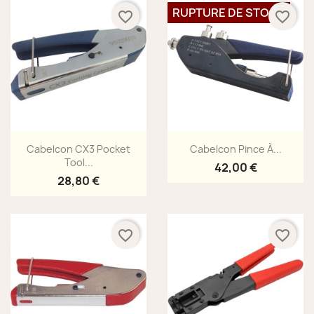
RUPTURE DE STOCK
favorite_border
favorite_border
Aperçu rapide
Aperçu rapide


Cabelcon CX3 Pocket
Cabelcon Pince À...
Tool...
42,00 €
28,80 €
favorite_border
favorite_border