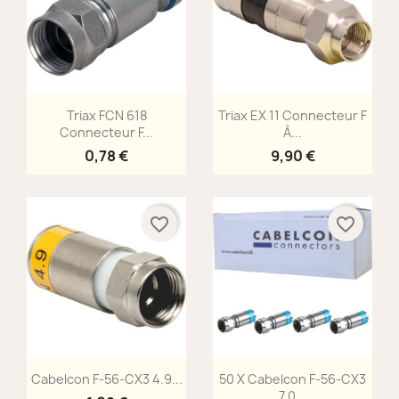
Aperçu rapide
Aperçu rapide


Triax FCN 618
Triax EX 11 Connecteur F
Connecteur F...
À...
0,78 €
9,90 €
favorite_border
favorite_border
Aperçu rapide
Aperçu rapide


Cabelcon F-56-CX3 4.9...
50 X Cabelcon F-56-CX3
7.0...