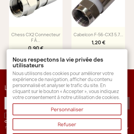
Aperçu rapide
Aperçu rapide


Chess CX2 Connecteur
Cabelcon F-56-CX3 5.7...
F À...
1,20 €
0,90 €
Nous respectons la vie privée des
utilisateurs
Nous utilisons des cookies pour améliorer votre
expérience de navigation, afficher du contenu
personnalisé et analyser le trafic du site. En
Lettre d'informations
cliquant sur le bouton « Accepter », vous indiquez
votre consentement à notre utilisation de cookies.
Personnaliser
J'accepte les conditions générales et la
politique de
confidentialité
.
Refuser
This site is protected by recaptcha and the Google
Privacy Policy
and
Terms of Service
apply.