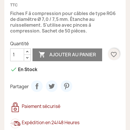
TTC
Fiches F à compression pour câbles de type RG6
de diamètre
Ø 7,0 / 7,5 mm.
Étanche au
ruissellement. S'utilise avec pinces à
compression.
Sachet de 50 pièces.
Quantité

favorite_border
AJOUTER AU PANIER

En Stock
Partager
Paiement sécurisé
Expédition en 24/48 Heures