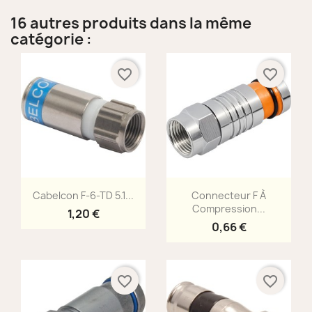
16 autres produits dans la même
catégorie :
favorite_border
favorite_border
Aperçu rapide
Aperçu rapide


Cabelcon F-6-TD 5.1...
Connecteur F À
Compression...
1,20 €
0,66 €
favorite_border
favorite_border