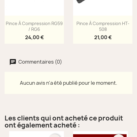
Aperçu rapide
Aperçu rapide


Pince À Compression RG59
Pince À Compression HT-
/ RG6
508
24,00 €
21,00 €
Commentaires (0)
Aucun avis n'a été publié pour le moment.
Les clients qui ont acheté ce produit
ont également acheté :