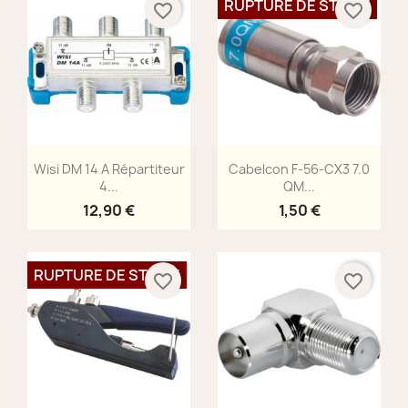
RUPTURE DE STOCK
favorite_border
favorite_border
Aperçu rapide
Aperçu rapide


Wisi DM 14 A Répartiteur
Cabelcon F-56-CX3 7.0
4...
QM...
12,90 €
1,50 €
RUPTURE DE STOCK
favorite_border
favorite_border