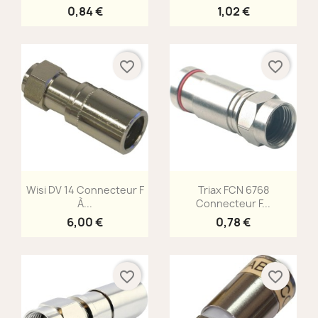
0,84 €
1,02 €
favorite_border
favorite_border
Aperçu rapide
Aperçu rapide


Wisi DV 14 Connecteur F
Triax FCN 6768
À...
Connecteur F...
6,00 €
0,78 €
favorite_border
favorite_border