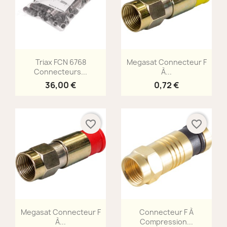
Aperçu rapide
Aperçu rapide


Triax FCN 6768
Megasat Connecteur F
Connecteurs...
À...
36,00 €
0,72 €
favorite_border
favorite_border
Aperçu rapide
Aperçu rapide


Megasat Connecteur F
Connecteur F À
À...
Compression...