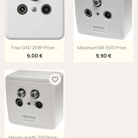
Aperçu rapide
Aperçu rapide


Triax GAD 269P Prise...
Maximum MX-600 Prise...
9,00 €
9,90 €
favorite_border
Aperçu rapide

Maximum MX-700 Prise...