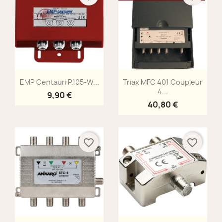
Aperçu rapide
Aperçu rapide


EMP Centauri P.105-W...
Triax MFC 401 Coupleur
4...
9,90 €
40,80 €
favorite_border
favorite_border