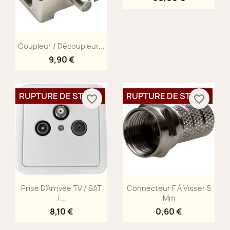
Aperçu rapide

Coupleur / Découpleur...
9,90 €
RUPTURE DE STOCK
RUPTURE DE STOCK
favorite_border
favorite_border
Aperçu rapide
Aperçu rapide


Prise D'Arrivée TV / SAT
Connecteur F À Visser 5
/...
Mm
8,10 €
0,60 €