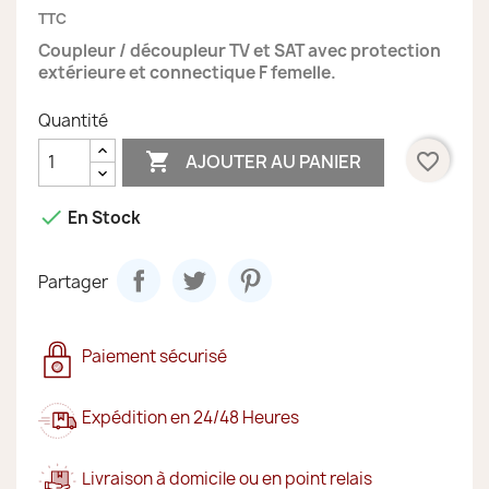
TTC
Coupleur / découpleur TV et SAT avec protection
extérieure et connectique F femelle.
Quantité

favorite_border
AJOUTER AU PANIER

En Stock
Partager
Paiement sécurisé
Expédition en 24/48 Heures
Livraison à domicile ou en point relais