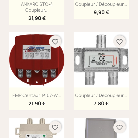
Aperçu rapide
Aperçu rapide


ANKARO STC-4
Coupleur / Découpleur...
Coupleur...
9,90 €
21,90 €
favorite_border
favorite_border
Aperçu rapide
Aperçu rapide


EMP Centauri P.107-W...
Coupleur / Découpleur...
21,90 €
7,80 €
favorite_border
favorite_border