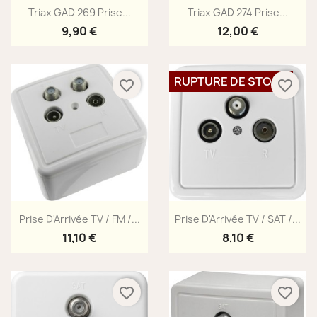
Aperçu rapide
Aperçu rapide


Triax GAD 269 Prise...
Triax GAD 274 Prise...
9,90 €
12,00 €
RUPTURE DE STOCK
favorite_border
favorite_border
Aperçu rapide
Aperçu rapide


Prise D'Arrivée TV / FM /...
Prise D'Arrivée TV / SAT /...
11,10 €
8,10 €
favorite_border
favorite_border