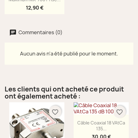
12,90 €
Commentaires (0)
Aucun avis n'a été publié pour le moment.
Les clients qui ont acheté ce produit
ont également acheté :
favorite_border
favorite_border
Aperçu rapide

Câble Coaxial 18 VAtCa
135...
30,00 €