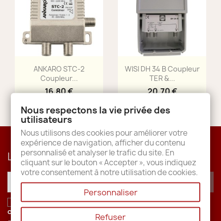
Aperçu rapide
Aperçu rapide


ANKARO STC-2
WISI DH 34 B Coupleur
Coupleur...
TER &...
16,80 €
20,70 €
Nous respectons la vie privée des
utilisateurs
Nous utilisons des cookies pour améliorer votre
expérience de navigation, afficher du contenu
personnalisé et analyser le trafic du site. En
Lettre d'informations
cliquant sur le bouton « Accepter », vous indiquez
votre consentement à notre utilisation de cookies.
Personnaliser
J'accepte les conditions générales et la
politique de
confidentialité
.
Refuser