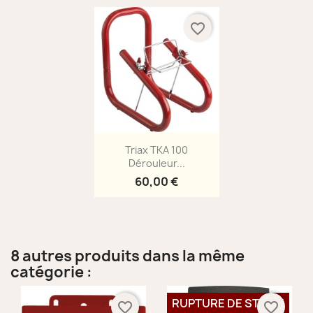
favorite_border
Aperçu rapide

Triax TKA 100
Dérouleur...
60,00 €
8 autres produits dans la même
catégorie :
RUPTURE DE STOCK
favorite_border
favorite_border