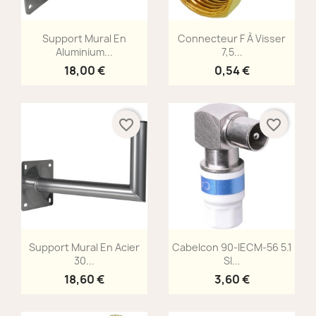
Aperçu rapide
Aperçu rapide


Support Mural En
Connecteur F À Visser
Aluminium...
7,5...
18,00 €
0,54 €
favorite_border
favorite_border
Aperçu rapide
Aperçu rapide


Support Mural En Acier
Cabelcon 90-IECM-56 5.1
30...
SI...
18,60 €
3,60 €