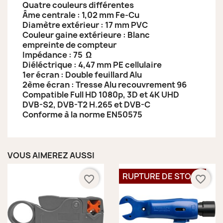
Quatre couleurs différentes
Âme centrale : 1,02 mm Fe-Cu
Diamètre extérieur : 17 mm PVC
Couleur gaine extérieure : Blanc
empreinte de compteur
Impédance : 75 Ω
Diéléctrique : 4,47 mm PE cellulaire
1er écran : Double feuillard Alu
2ème écran : Tresse Alu recouvrement 96
Compatible Full HD 1080p, 3D et 4K UHD
DVB-S2, DVB-T2 H.265 et DVB-C
Conforme à la norme EN50575
VOUS AIMEREZ AUSSI
RUPTURE DE STOCK
favorite_border
favorite_border