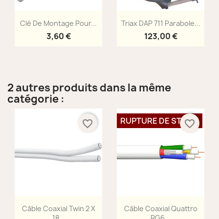
Aperçu rapide
Aperçu rapide


Clé De Montage Pour...
Triax DAP 711 Parabole...
3,60 €
123,00 €
2 autres produits dans la même
catégorie :
RUPTURE DE STOCK
favorite_border
favorite_border
Aperçu rapide
Aperçu rapide


Câble Coaxial Twin 2 X
Câble Coaxial Quattro
18...
RG6...