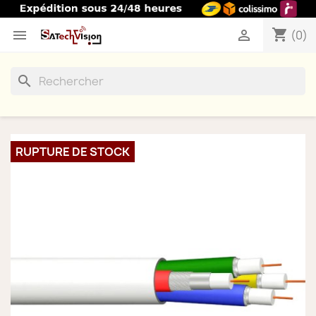
shopping_cart


(0)
search
RUPTURE DE STOCK