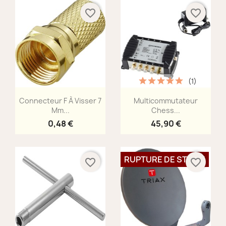
favorite_border
favorite_border
(1)
Aperçu rapide
Aperçu rapide


Connecteur F À Visser 7
Multicommutateur
Mm...
Chess...
0,48 €
45,90 €
RUPTURE DE STOCK
favorite_border
favorite_border