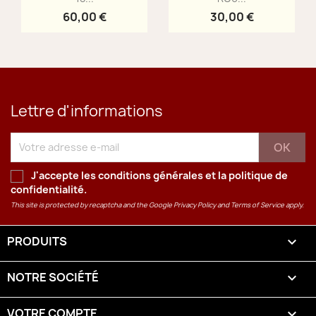
60,00 €
30,00 €
Lettre d'informations
J'accepte les conditions générales et la
politique de
confidentialité
.
This site is protected by recaptcha and the Google
Privacy Policy
and
Terms of Service
apply.
PRODUITS

NOTRE SOCIÉTÉ

VOTRE COMPTE
