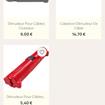
Aperçu rapide
Aperçu rapide


Dénudeur Pour Câbles
Cabelcon Dénudeur De
Coaxiaux
Câble
9,00 €
14,70 €
favorite_border
Aperçu rapide

Dénudeur Pour Câbles...
5,40 €