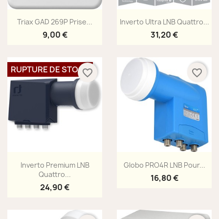
Aperçu rapide
Aperçu rapide


Triax GAD 269P Prise...
Inverto Ultra LNB Quattro...
9,00 €
31,20 €
RUPTURE DE STOCK
favorite_border
favorite_border
Aperçu rapide
Aperçu rapide


Inverto Premium LNB
Globo PRO4R LNB Pour...
Quattro...
16,80 €
24,90 €