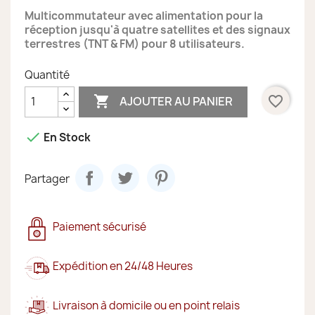
Multicommutateur avec alimentation pour la
réception jusqu'à quatre satellites et des signaux
terrestres (TNT & FM) pour 8 utilisateurs.
Quantité

favorite_border
AJOUTER AU PANIER

En Stock
Partager
Paiement sécurisé
Expédition en 24/48 Heures
Livraison à domicile ou en point relais