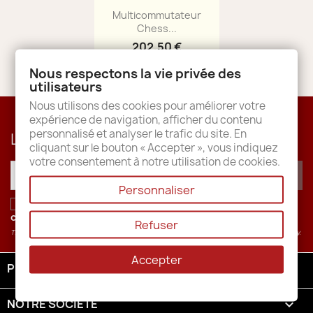
Aperçu rapide

Multicommutateur
Chess...
202,50 €
Nous respectons la vie privée des
utilisateurs
Nous utilisons des cookies pour améliorer votre
expérience de navigation, afficher du contenu
personnalisé et analyser le trafic du site. En
Lettre d'informations
cliquant sur le bouton « Accepter », vous indiquez
votre consentement à notre utilisation de cookies.
Personnaliser
J'accepte les conditions générales et la
politique de
confidentialité
.
Refuser
This site is protected by recaptcha and the Google
Privacy Policy
and
Terms of Service
apply.
Accepter
PRODUITS

NOTRE SOCIÉTÉ
