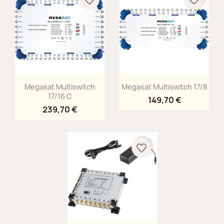
Aperçu rapide
Aperçu rapide


Megasat Multiswitch
Megasat Multiswitch 17/8
17/16 C
149,70 €
239,70 €
favorite_border