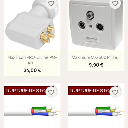
favorite_border
favorite_border
Aperçu rapide
Aperçu rapide


Maximum PRO-Q Line PQ-
Maximum MX-600 Prise...
40...
9,90 €
24,00 €
RUPTURE DE STOCK
RUPTURE DE STOCK
favorite_border
favorite_border