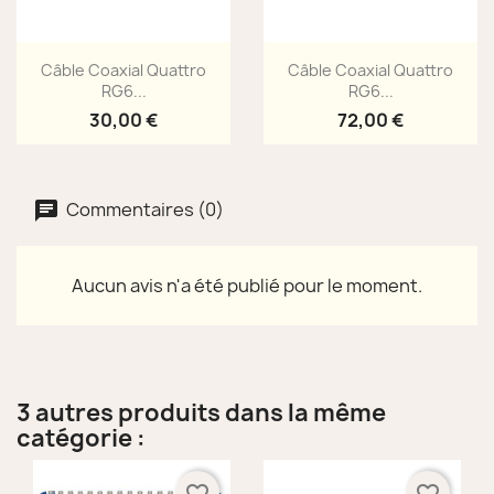
Aperçu rapide
Aperçu rapide


Câble Coaxial Quattro
Câble Coaxial Quattro
RG6...
RG6...
30,00 €
72,00 €
Commentaires (0)
Aucun avis n'a été publié pour le moment.
3 autres produits dans la même
catégorie :
favorite_border
favorite_border