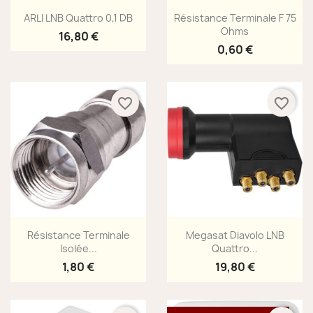
Aperçu rapide
Aperçu rapide


ARLI LNB Quattro 0,1 DB
Résistance Terminale F 75
Ohms
16,80 €
0,60 €
favorite_border
favorite_border
Aperçu rapide
Aperçu rapide


Résistance Terminale
Megasat Diavolo LNB
Isolée...
Quattro...
1,80 €
19,80 €