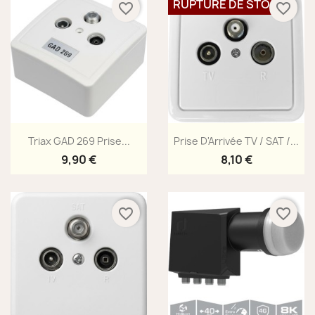
RUPTURE DE STOCK
favorite_border
favorite_border
Aperçu rapide
Aperçu rapide


Triax GAD 269 Prise...
Prise D'Arrivée TV / SAT /...
9,90 €
8,10 €
favorite_border
favorite_border