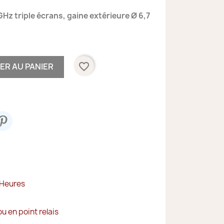
GHz triple écrans
, gaine extérieure Ø 6,7
favorite_border
ER AU PANIER
 Heures
ou en point relais