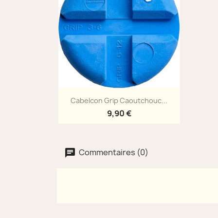
Aperçu rapide

Cabelcon Grip Caoutchouc...
9,90 €
Commentaires (0)