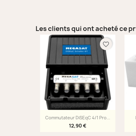
Les clients qui ont acheté ce p
favorite_border
Aperçu rapide

Commutateur DiSEqC 4/1 Pro...
12,90 €