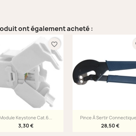
roduit ont également acheté :
favorite_border
fa
Aperçu rapide
Aperçu rapide


Module Keystone Cat.6...
Pince À Sertir Connectique
3,30 €
28,50 €