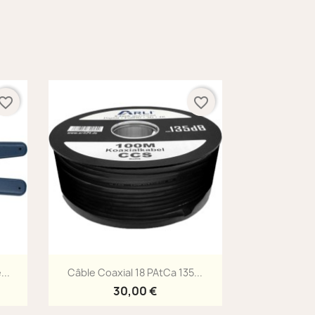
vorite_border
favorite_border
Aperçu rapide

...
Câble Coaxial 18 PAtCa 135...
30,00 €