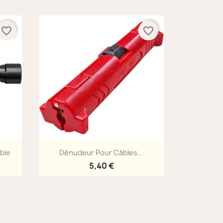
favorite_border
favorite_border
Aperçu rapide

ble
Dénudeur Pour Câbles...
5,40 €