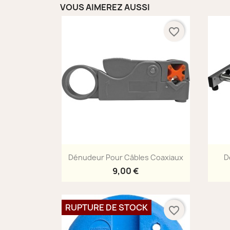
VOUS AIMEREZ AUSSI
favorite_border
Aperçu rapide

Dénudeur Pour Câbles Coaxiaux
D
9,00 €
RUPTURE DE STOCK
favorite_border