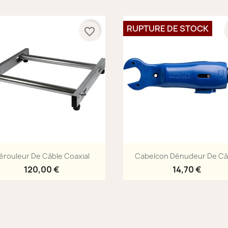
RUPTURE DE STOCK
favorite_border
Aperçu rapide
Aperçu rapide


érouleur De Câble Coaxial
Cabelcon Dénudeur De Câ
120,00 €
14,70 €