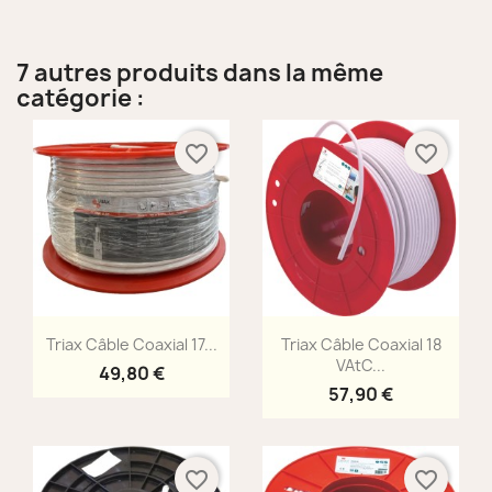
7 autres produits dans la même
catégorie :
favorite_border
favorite_border
Aperçu rapide
Aperçu rapide


Triax Câble Coaxial 17...
Triax Câble Coaxial 18
VAtC...
49,80 €
57,90 €
favorite_border
favorite_border