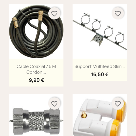
favorite_border
favorite_border
Aperçu rapide
Aperçu rapide


Câble Coaxial 7,5 M
Support Multifeed Slim...
Cordon...
16,50 €
9,90 €
favorite_border
favorite_border