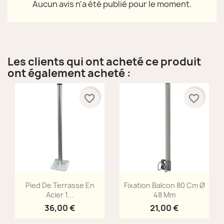
Aucun avis n'a été publié pour le moment.
Les clients qui ont acheté ce produit
ont également acheté :
favorite_border
favorite_border
Aperçu rapide
Aperçu rapide


Pied De Terrasse En
Fixation Balcon 80 Cm Ø
Acier 1...
48 Mm
36,00 €
21,00 €