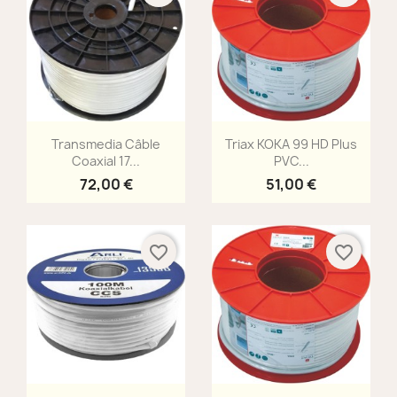
Aperçu rapide
Aperçu rapide


Transmedia Câble
Triax KOKA 99 HD Plus
Coaxial 17...
PVC...
72,00 €
51,00 €
favorite_border
favorite_border