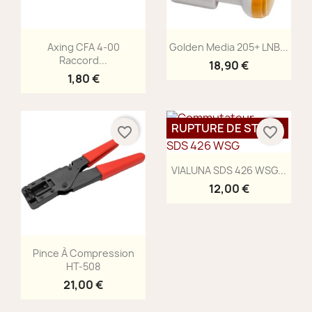
Aperçu rapide
Aperçu rapide


Axing CFA 4-00
Golden Media 205+ LNB...
Raccord...
18,90 €
1,80 €
RUPTURE DE STOCK
favorite_border
favorite_border
Aperçu rapide

VIALUNA SDS 426 WSG...
12,00 €
Aperçu rapide

Pince À Compression
HT-508
21,00 €