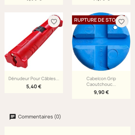
RUPTURE DE STOCK
favorite_border
favorite_border
Aperçu rapide
Aperçu rapide


Dénudeur Pour Câbles...
Cabelcon Grip
Caoutchouc...
5,40 €
9,90 €
Commentaires (0)