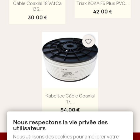
Aperçu rapide
Aperçu rapide


Câble Coaxial 18 VAtCa
Triax KOKA F6 Plus PVC...
135...
42,00 €
30,00 €
favorite_border
Aperçu rapide

Kabeltec Câble Coaxial
17...
54,00 €
Nous respectons la vie privée des
utilisateurs
Nous utilisons des cookies pour améliorer votre