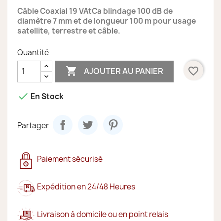
Câble Coaxial 19 VAtCa blindage 100 dB de
diamètre 7 mm et de longueur 100 m pour usage
satellite, terrestre et câble.
Quantité

favorite_border
AJOUTER AU PANIER

En Stock
Partager
Paiement sécurisé
Expédition en 24/48 Heures
Livraison à domicile ou en point relais