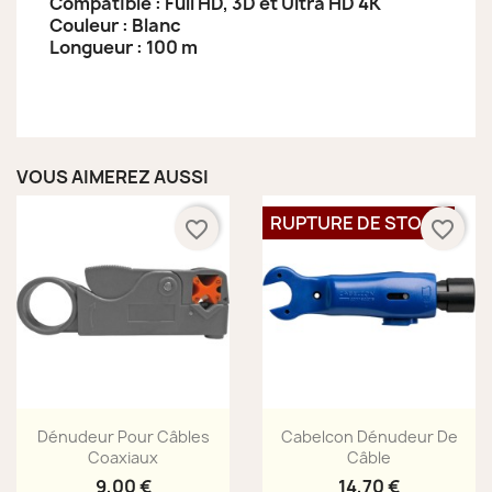
Compatible : Full HD, 3D et Ultra HD 4K
Couleur : Blanc
Longueur : 100 m
VOUS AIMEREZ AUSSI
RUPTURE DE STOCK
favorite_border
favorite_border
Aperçu rapide
Aperçu rapide


Dénudeur Pour Câbles
Cabelcon Dénudeur De
Coaxiaux
Câble
9,00 €
14,70 €